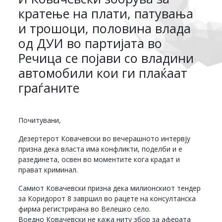
кратење на плати, патувања
и трошоци, половина влада
од ДУИ во партијата во
Речица се појави со владини
автомобили кои ги плаќаат
граѓаните
Почитувани,
Дезертерот Ковачевски во вечерашното интервју
призна дека власта има конфликти, поделби и е
разединета, освен во моментите кога крадат и
прават криминал.
Самиот Ковачевски призна дека милионскиот тендер
за Коридорот 8 завршил во рацете на консултанска
фирма регистрирана во Велешко село.
Воедно Ковачевски не кажа ниту збор за аферата