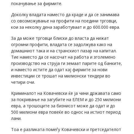
покачување за фирмите.
Доколку владата наместо да краде и да се занимава
со овозможување на профити на поедини трговци,
кои за неколку дена заработуваат и до 600.000 евра.
За да може трговци блиски до власта да нижат
огромни профити, владата се задолжува како на
домашниот така и на странскиот пазар на капитал.
Тие наместо да се насочат на работа и зголемено
производство на струја ги земаат парите од банките,
и наместо истите да одат кај фирмите за нови
инвестиции се трошат на милионски тендери во
четири очи.
Криминалот на Ковачевски ќе ја чини државата само
за покривање на загубите на ЕЛЕМ и до 250 милиони
евра, а трошоците за бизнисот може да одат и до
500 милиони евра повеќе во однос на истиот период
лани.
Тоа е разликата помеѓу Ковачевски и претседателот