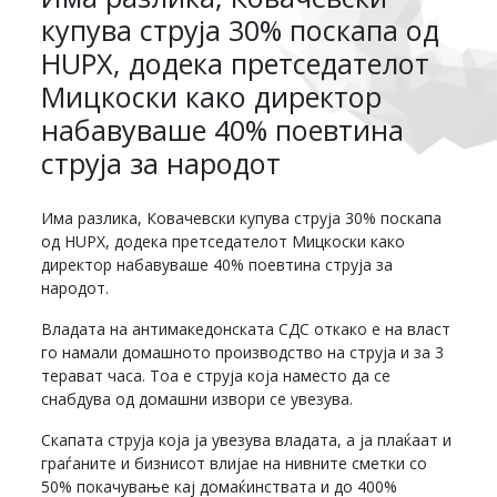
купува струја 30% поскапа од
HUPX, додека претседателот
Мицкоски како директор
набавуваше 40% поевтина
струја за народот
Има разлика, Ковачевски купува струја 30% поскапа
од HUPX, додека претседателот Мицкоски како
директор набавуваше 40% поевтина струја за
народот.
Владата на антимакедонската СДС откако е на власт
го намали домашното производство на струја и за 3
терават часа. Тоа е струја која наместо да се
снабдува од домашни извори се увезува.
Скапата струја која ја увезува владата, а ја плаќаат и
граѓаните и бизнисот влијае на нивните сметки со
50% покачување кај домаќинствата и до 400%