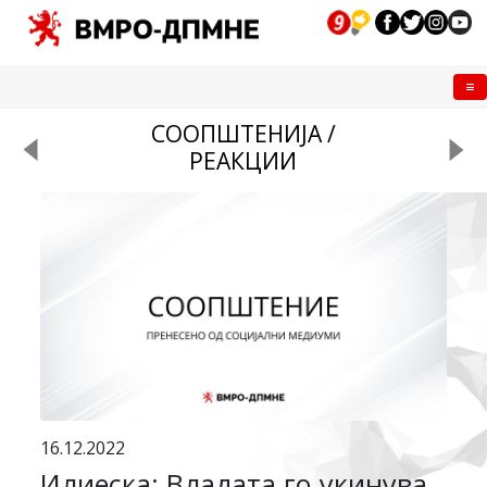
Me
СООПШТЕНИЈА /
РЕАКЦИИ
16.12.2022
Илиеска: Владата го укинува