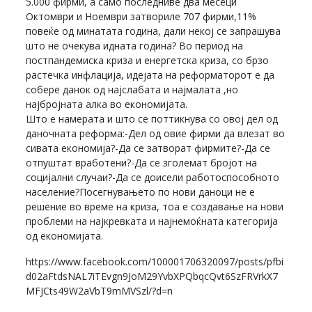
5.000 фирми, а само последниве два месеци
Октомври и Ноември затвориле 707 фирми,11%
повеќе од минатата година, дали некој се запрашува
што не очекува идната година? Во период на
постпандемиска криза и енергетска криза, со брзо
растечка инфлација, идејата на реформаторот е да
собере данок од најслабата и најмалата ,но
најбројната алка во економијата.
Што е намерата и што се поттикнува со овој дел од
даночната реформа:-Дел од овие фирми да влезат во
сивата економија?-Да се затворат фирмите?-Да се
отпуштат вработени?-Да се зголемат бројот на
социјални случаи?-Да се доисели работоспособното
население?Посегнувањето по нови даноци не е
решение во време на криза, тоа е создавање на нови
проблеми на најкревката и најнемоќната категорија
од економијата.
https://www.facebook.com/100001706320097/posts/pfbi
d02aFtdsNAL7iTEvgn9JoM29YvbXPQbqcQvt6SzFRVrkX7
MFJCts49W2aVbT9mMVSzl/?d=n