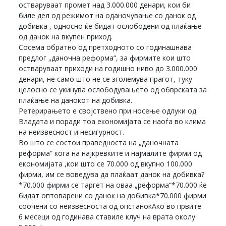
остваруваат промет над 3.000.000 денари, кои би
биле дел од режимот на оданочување со данок од
добивка , односно ќе бидат ослободени од плаќање
од данок на вкупен приход.
Сосема обратно од претходното со годинашнава
предлог „даночна реформа“, за фирмите кои што
остваруваат приходи на годишно ниво до 3.000.000
денари, не само што не се зголемува прагот, туку
целосно се укинува ослободувањето од обврската за
плаќање на данокот на добивка.
Ретерирањето е својствено при носење одлуки од
Владата и поради тоа економијата се наоѓа во клима
на неизвесност и несигурност.
Во што се состои праведноста на „даночната
реформа“ кога на најкревките и најмалите фирми од
економијата ,кои што се 70.000 од вкупно 100.000
фирми, им се воведува да плаќаат данок на добивка?
*70.000 фирми се таргет на оваа „реформа“*70.000 ќе
бидат оптоварени со данок на добивка*70.000 фирми
соочени со неизвесноста од опстанокАко во првите
6 месеци од годинава ставиле клуч на врата околу