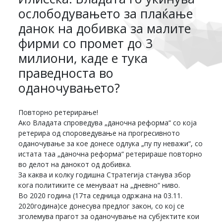
ослободувањето за плаќање
данок на добивка за малите
фирми со промет до 3
милиони, каде е тука
праведноста во
оданочувањето?
Повторно ретерирање!
Ако Владата спроведува „даночна реформа“ со која
ретерира од спороведување на прогресивното
оданочување за кое донесе одлука „пу пу неважи“, со
истата таа „даночна реформа“ ретерираше повторно
во делот на данокот од добивка.
За каква и колку годишна Стратегија станува збор
кога политиките се менуваат на „дневно“ ниво.
Во 2020 година (17та седница одржана на 03.11.
2020година)се донесува предлог закон, со кој се
зголемува прагот за оданочување на субјектите кои