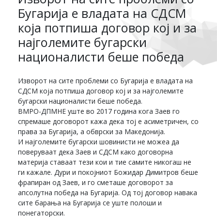
Бугарија е владата на СДСМ
која потпиша договор кој и за
најголемите бугарски
националисти беше победа
Изворот на сите проблеми со Бугарија е владата на
СДСМ која потпиша договор кој и за најголемите
бугарски националисти беше победа.
ВМРО-ДПМНЕ уште во 2017 година кога Заев го
спремаше договорот кажа дека тој е асиметричен, со
права за Бугарија, а обврски за Македонија.
И најголемите бугарски шовинисти не можеа да
поверуваат дека Заев и СДСМ како договорна
материја ставаат тези кои и тие самите никогаш не
ги кажале. Дури и покојниот Божидар Димитров беше
фрапиран од Заев, и го сметаше договорот за
апсолутна победа на Бугарија. Од тој договор навака
сите барања на Бугарија се уште полоши и
понегаторски.