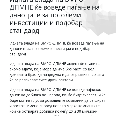
ДПМНЕ ќе воведе паѓање на
даноците за поголеми
инвестиции и подобар
стандард
Идната влада на ВМРО-ДПМНЕ ќе воведе паѓање на
даноците за поголеми инвестиции и подобар
стандард.
Идната влада на ВМРО-ДПМНЕ акцент ќе стави на
екомонијата, која мора да има брз раст, со цел
државата брзо да напредува и да се развива, со што
ќе се развиваат сите други сектори.
Идната влада на ВМРО-ДПМНЕ ќе воведе најнизок
данок на добивка во Европа, кој ќе биде скалест, и ќе
биде мотив плус за домашните компании да се шират
и растат. Имено според новата мерка компаниите
кои ќе остварат добивка помеѓу 20 и 30 милиони