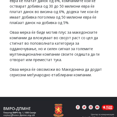
евра ќе платат данок од 8%, компаниите кои ќе
остварат добивка од 30 до 50 милиони евра ќе
платат данок во висина од 6%, додека тие кои ќе
имаат добивка поголема од 50 милиони евра ќе
плаќаат данок на добивка од 5%.
Оваа мерка ќе биде мотив плус за македонските
компании да вложуваат во својот раст со цел да
стигнат во поповолната категорија за
одданочување, но и силен сигнал за големите
мултинационални компании своите седишта да ги
отворат или преместат тука.
Оваа мерка ќе овозможи во Македонина да дојдат
сериозни меѓународно етаблирани компании.