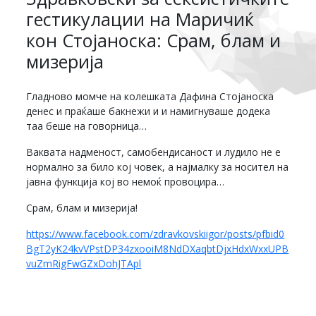
гестикулации на Маричиќ
кон Стојаноска: Срам, блам и
мизерија
Гладново момче на колешката Дафина Стојаноска
денес и праќаше бакнежи и и намигнуваше додека
таа беше на говорница…
Ваквата надменост, самобендисаност и лудило не е
нормално за било кој човек, а најмалку за носител на
јавна функција кој во немоќ провоцира…
Срам, блам и мизерија!
https://www.facebook.com/zdravkovskiigor/posts/pfbid0
BgT2yK24kvVPstDP34zxooiM8NdDXaqbtDjxHdxWxxUPB
vuZmRigFwGZxDohJTApl