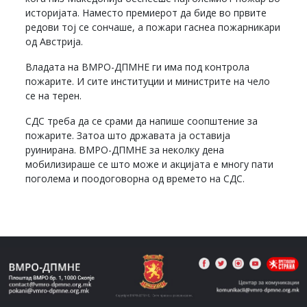
историјата. Наместо премиерот да биде во првите
редови тој се сончаше, а пожари гаснеа пожарникари
од Австрија.
Владата на ВМРО-ДПМНЕ ги има под контрола
пожарите. И сите институции и министрите на чело
се на терен.
СДС треба да се срами да напише соопштение за
пожарите. Затоа што државата ја оставија
руинирана. ВМРО-ДПМНЕ за неколку дена
мобилизираше се што може и акцијата е многу пати
поголема и поодоговорна од времето на СДС.