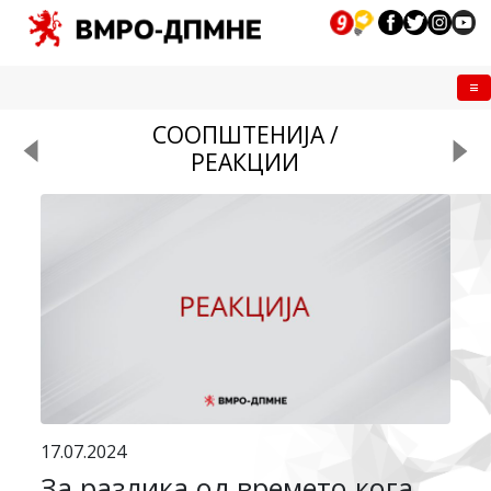
Me
СООПШТЕНИЈА /
РЕАКЦИИ
17.07.2024
За разлика од времето кога