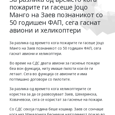
пожарите ги гасеше Јоцо
Манго на Заев познаникот со
50 годишен ФАП, сега гаснат
авиони и хеликоптери
За разлика од времето кога пожарите ги гасеше Јоцо
Манго на Заев познаникот со 50 годишен ФАП, сега
гаснат авиони и хеликоптери.
Во време на СДС двата авиони за гаснење пожари
беа вон функција, ниту имаше пилоти кои ќе ги
летаат. Сега во функција се авионите и има
потпишано договори со пилотите.
За разлика од времето кога хеликоптерите се
користеа за да се развозуваат Заев, Шекеринска,
Ковачевски, сега се користат за гаснење на пожари.
Со СДС секоја година беше кошмар. Заев се сончаше
кога низ Македонија беснееше најголемиот пожар во