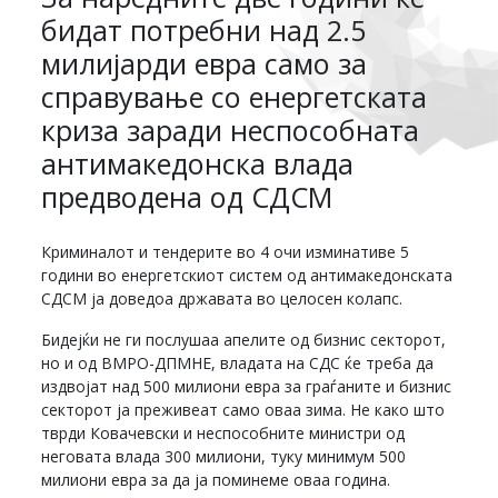
бидат потребни над 2.5
милијарди евра само за
справување со енергетската
криза заради неспособната
антимакедонска влада
предводена од СДСМ
Криминалот и тендерите во 4 очи изминативе 5
години во енергетскиот систем од антимакедонската
СДСМ ја доведоа државата во целосен колапс.
Бидејќи не ги послушаа апелите од бизнис секторот,
но и од ВМРО-ДПМНЕ, владата на СДС ќе треба да
издвојат над 500 милиони евра за граѓаните и бизнис
секторот ја преживеат само оваа зима. Не како што
тврди Ковачевски и неспособните министри од
неговата влада 300 милиони, туку минимум 500
милиони евра за да ја поминеме оваа година.