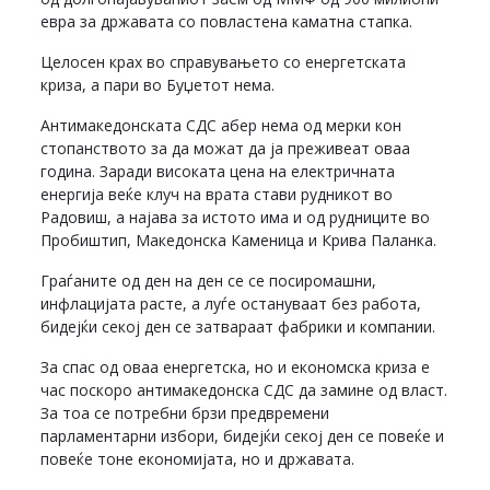
евра за државата со повластена каматна стапка.
Целосен крах во справувањето со енергетската
криза, а пари во Буџетот нема.
Антимакедонската СДС абер нема од мерки кон
стопанството за да можат да ја преживеат оваа
година. Заради високата цена на електричната
енергија веќе клуч на врата стави рудникот во
Радовиш, а најава за истото има и од рудниците во
Пробиштип, Македонска Каменица и Крива Паланка.
Граѓаните од ден на ден се се посиромашни,
инфлацијата расте, а луѓе остануваат без работа,
бидејќи секој ден се затвараат фабрики и компании.
За спас од оваа енергетска, но и економска криза е
час поскоро антимакедонска СДС да замине од власт.
За тоа се потребни брзи предвремени
парламентарни избори, бидејќи секој ден се повеќе и
повеќе тоне економијата, но и државата.