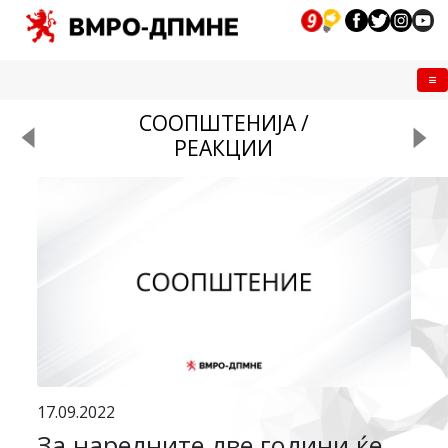
Me
СООПШТЕНИЈА /
РЕАКЦИИ
17.09.2022
За наредните две години ќе