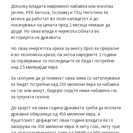
Доколку владата навремено набавеа или ископаа
јаглен, РЕК Битола, Осломеј и ТЕЦ Неготино ќе
можеа да работат во полн капацитет и до
покачување на цената пред 2 месеца немаше да
дојде. Но оваа влада е најнеспособната во
историјата на државата.
Но оваа енергетска криза за многу брзо ќе прерасне
и во економска криза, па затоа наредните 2 години
за справување со последиците ќе бидат потребни
над 2.5 милијарди евра.
За скопјани да ја поминат оваа зима со затоплување
ќе бидат потребни над 250 милиони евра за набавка
на гас или мазут, бидејќи сеуште нема набавено гас
за грејната сезона.
До крајот на оваа година државата треба да исплати
државна обврзница од 450 милиони евра, а
буџетскиот дефицитит оваа година владата ќе го
заокружи на 350 милиони евра. А ниту глас, ниту траг
од долгонајавуваниот заем од ММФ од 900 милиони