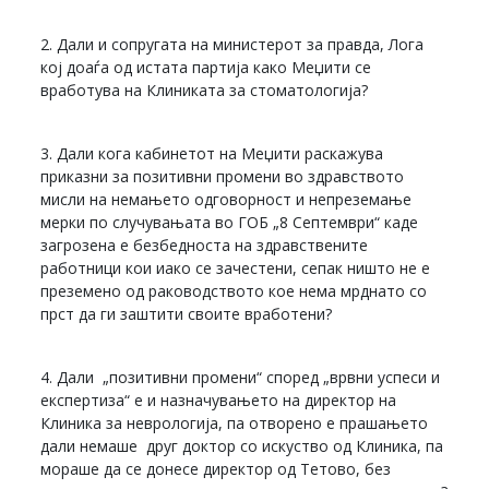
2. Дали и сопругата на министерот за правда, Лога
кој доаѓа од истата партија како Меџити се
вработува на Клиниката за стоматологија?
3. Дали кога кабинетот на Меџити раскажува
приказни за позитивни промени во здравството
мисли на немањето одговорност и непреземање
мерки по случувањата во ГОБ „8 Септември“ каде
загрозена е безбедноста на здравствените
работници кои иако се зачестени, сепак ништо не е
преземено од раководството кое нема мрднато со
прст да ги заштити своите вработени?
4. Дали „позитивни промени“ според „врвни успеси и
експертиза“ е и назначувањето на директор на
Клиника за неврологија, па отворено е прашањето
дали немаше друг доктор со искуство од Клиника, па
мораше да се донесе директор од Тетово, без