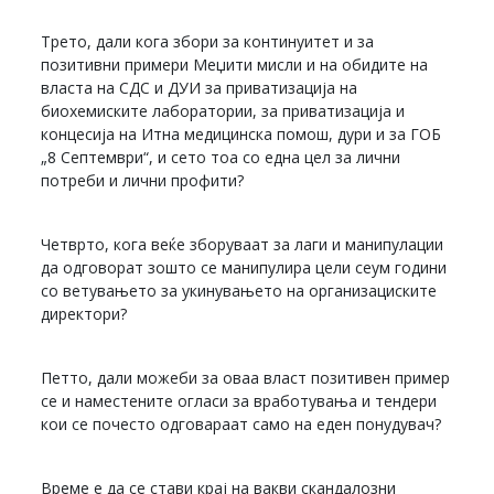
Трето, дали кога збори за континуитет и за
позитивни примери Меџити мисли и на обидите на
власта на СДС и ДУИ за приватизација на
биохемиските лаборатории, за приватизација и
концесија на Итна медицинска помош, дури и за ГОБ
„8 Септември“, и сето тоа со една цел за лични
потреби и лични профити?
Четврто, кога веќе зборуваат за лаги и манипулации
да одговорат зошто се манипулира цели сеум години
со ветувањето за укинувањето на организациските
директори?
Петто, дали можеби за оваа власт позитивен пример
се и наместените огласи за вработувања и тендери
кои се почесто одговараат само на еден понудувач?
Време е да се стави крај на вакви скандалозни