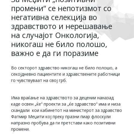
промени“ се непотизмот со
негативна селекција во
здравството и нерешавање
на случајот Онкологија,
никогаш не било полошо,
важно е да ги поразиме
Во секторот здравство никогаш не било полошо, а
секојдневно пациентите и здравствените работници
го чувствуваат на свој грб.
Има враќање на здравството за децении наназад
каде освен „ќе“ проекти за „ќе здравство“ има и низа
скандали кои кабинетот на министерот за здравство
Фатмир Меџити кој преку празни пиар флоскули
напразно пробува да ги претстави како позитивни
промени.