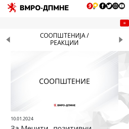
Me
СООПШТЕНИЈА /
РЕАКЦИИ
10.01.2024
За Меџити „позитивни