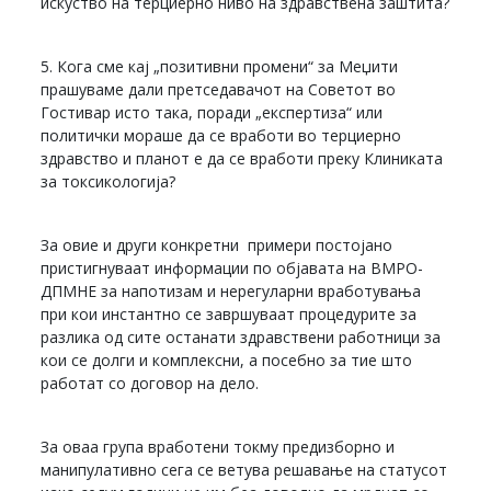
искуство на терциерно ниво на здравствена заштита?
5. Кога сме кај „позитивни промени“ за Меџити
прашуваме дали претседавачот на Советот во
Гостивар исто така, поради „експертиза“ или
политички мораше да се вработи во терциерно
здравство и планот е да се вработи преку Клиниката
за токсикологија?
За овие и други конкретни примери постојано
пристигнуваат информации по објавата на ВМРО-
ДПМНЕ за напотизам и нерегуларни вработувања
при кои инстантно се завршуваат процедурите за
разлика од сите останати здравствени работници за
кои се долги и комплексни, а посебно за тие што
работат со договор на дело.
За оваа група вработени токму предизборно и
манипулативно сега се ветува решавање на статусот