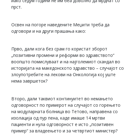
иако седум години не им беа доволно да мрднат со
прст.
Освен на погоре наведените Меџити треба да
одговори и на други прашања како:
Прво, дали кога без срам го користат зборот
„позитивни промени и реформи во здравството“
воопшто помислуваат и на најголемиот скандал во
историјата на македонското здравство – случајот со
злоупотребите на лекови на Онкологија кој уште
нема завршеток?
Второ, дали таквиот континуитет во немањето
одговорност по примерот на случајот со горењето
на модуларната болница во Тетово, направена со
изолација од пур пена, каде имаше 14 мртви
пациенти и нула одговорност е исто „позитивен
пример“ за владеењето и за четвртиот министер?