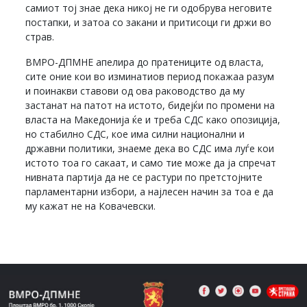
самиот тој знае дека никој не ги одобрува неговите
постапки, и затоа со закани и притисоци ги држи во
страв.
ВМРО-ДПМНЕ апелира до пратениците од власта,
сите оние кои во изминатиов период покажаа разум
и поинакви ставови од ова раководство да му
застанат на патот на истото, бидејќи по промени на
власта на Македонија ќе и треба СДС како опозиција,
но стабилно СДС, кое има силни национални и
државни политики, знаеме дека во СДС има луѓе кои
истото тоа го сакаат, и само тие може да ја спречат
нивната партија да не се растури по претстојните
парламентарни избори, а најлесен начин за тоа е да
му кажат не на Ковачевски.