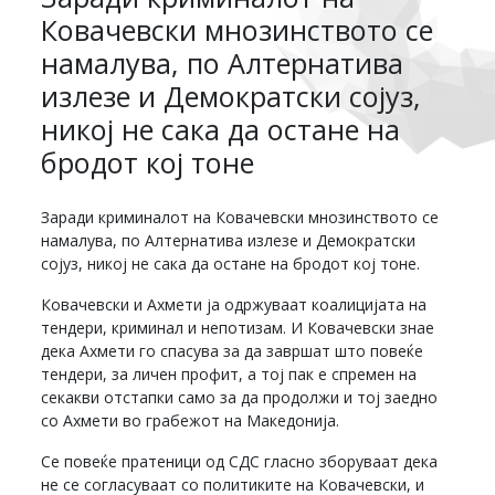
Ковачевски мнозинството се
намалува, по Алтернатива
излезе и Демократски сојуз,
никој не сака да остане на
бродот кој тоне
Заради криминалот на Ковачевски мнозинството се
намалува, по Алтернатива излезе и Демократски
сојуз, никој не сака да остане на бродот кој тоне.
Ковачевски и Ахмети ја одржуваат коалицијата на
тендери, криминал и непотизам. И Ковачевски знае
дека Ахмети го спасува за да завршат што повеќе
тендери, за личен профит, а тој пак е спремен на
секакви отстапки само за да продолжи и тој заедно
со Ахмети во грабежот на Македонија.
Се повеќе пратеници од СДС гласно зборуваат дека
не се согласуваат со политиките на Ковачевски, и