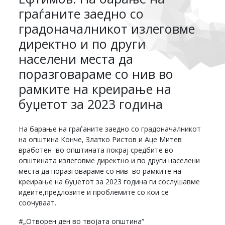
граѓаните заедно со
градоначалникот излеговме
директно и по други
населени места да
поразговараме со нив во
рамките на креирање на
буџетот за 2023 година
На барање на граѓаните заедно со градоначалникот
на општина Конче, Златко Ристов и Аце Митев
вработен во општината покрај средбите во
општината излеговме директно и по други населени
места да поразговараме со нив во рамките на
креирање на буџетот за 2023 година ги сослушавме
идеите,предлозите и проблемите со кои се
соочуваат.
#„Отворен ден во твојата општина“