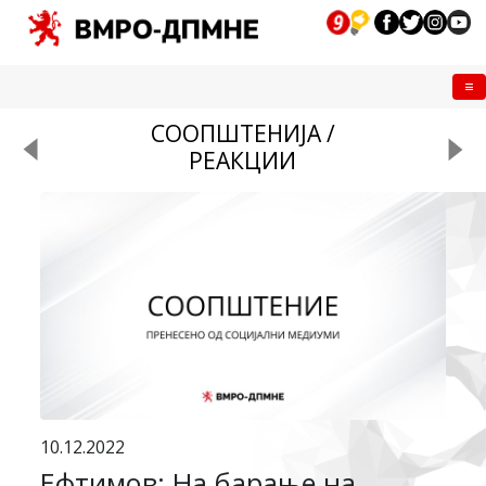
Me
СООПШТЕНИЈА /
РЕАКЦИИ
10.12.2022
Ефтимов: На барање на