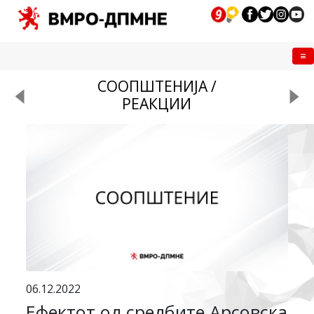
Me
СООПШТЕНИЈА /
РЕАКЦИИ
06.12.2022
Ефектот од средбите Арсовска