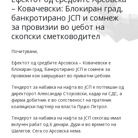
– Ковачевски: Блокиран град,
банкротирано ЈСП и сомнеж
за провизии во џебот на
скопски сметководител
Почитувани,
Ефектот од средбите Арсовска – Ковачевски е
блокиран град, банкротирано ЈСП и сомнеж за
провизии кои завршуваат во приватни џебови.
Тендерот за набавка на нафта во ЈСП е потпишан од
директорот Александар Стојковски, кадар на СДС, а
фирма добитник е во сопственост на пратеник
коалициски партнер на власта Пуцко Петрол.
Тендерот за набавка на нафта за ЈСП секогаш имал
вклучен рабат од 6 денари. Дури и во времето на
Шилегов. Сега со Арсовска нема.