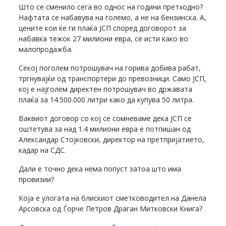
Што се сменило сега во однос на години претходно?
Нафтата се набавува на големо, а не на бензинска. А,
цените кои ќе ги плаќа ЈСП според договорот за
набавка тежок 27 милиони евра, се исти како во
малопродажба.
Секој поголем потрошувач на горива добива рабат,
тргнувајќи од транспортери до превозници. Само ЈСП,
кој е најголем директен потрошувач во државата
плаќа за 14.500.000 литри како да купува 50 литра.
Ваквиот договор со кој се сомневаме дека ЈСП се
оштетува за над 1.4 милиони евра е потпишан од
Александар Стојковски, директор на претпријатието,
кадар на СДС.
Дали е точно дека нема попуст затоа што има
провизии?
Која е улогата на блискиот сметководител на Данела
Арсовска од Ѓорче Петров Драган Митковски Книга?