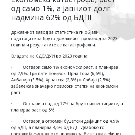
од само 1%, а јавниот долг
надмина 62% од БДП!
Државниот завод за статистика ги објави
податоците за бруто домашниот производ за 2023
година и резултатите се катастрофални.
Владата на СДС/ДУИ во 2023 година:
· Оствари само 1% економски раст, а планираа
од 2,9%. Три пати понизок. Црна Гора (6,6%),
Албанија (3,5%), Хрватска (2,8%) и Србија (2,5%)
забележаа значајно повисоки стапки на економски
раст.
· Остварија пад од 17% на бруто-инвестициите, а
планираа раст од 5%.
· Остварија огромен буџетски дефицит од 4,9%
од БДП, а планираа 4,6% од БДП. Длабоко го
прекршија фискалното правило за буџетски дефицит