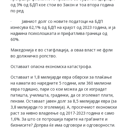
од 3% од БДП кое стои во Закон и тоа втора година
по ред.
· Јавниот долг со новите податоци на БДП
изнесува 62,1% од БДП на крајот од 2023 година, и ја
надмина психолошката и прифатлива граница од
60%.
Македонија е во стагфлација, а оваа власт не фрли
во должничко ропство.
Оставаат опасна економска катастрофа.
Оставаат и 1,8 милијарди евра обврски за плаќање
на камати во наредните 5 години, или 360 милиони
евра годишно, пари со кои можеа да се изградат
патишта, училишта, градинки, да се зголемат плати,
пензии. Оставаат јавен долг за 8,5 милијарди евра (за
3,8 милијарди го зголемија). А, просечниот економски
раст за нивно владеење од 2017-2023 година е само
1,6%. За што се потрошија парите на граѓаните и
бизнисите? Допрва ќе има одговори и одговорности.