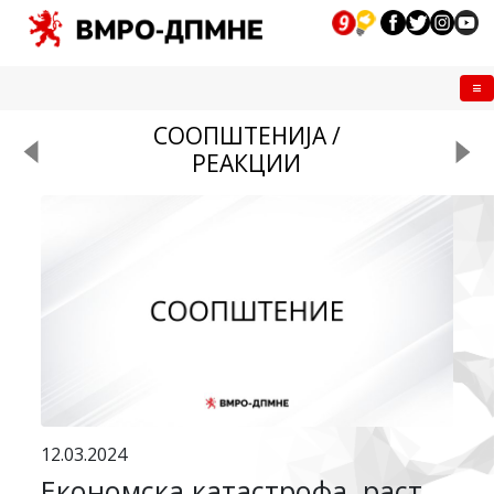
Me
СООПШТЕНИЈА /
РЕАКЦИИ
12.03.2024
Економска катастрофа, раст