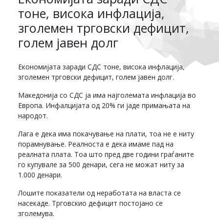
тоне, висока инфлација,
зголемен трговски дефицит,
голем јавен долг
Економијата заради СДС тоне, висока инфлација,
зголемен трговски дефицит, голем јавен долг.
Македонија со СДС ја има најголемата инфлација во
Европа. Инфалцијата од 20% ги јаде примањата на
народот.
Лага е дека има покачување на плати, тоа не е ниту
порамнување. Реалноста е дека имаме пад на
реалната плата. Тоа што пред две години граѓаните
го купувале за 500 денари, сега не можат ниту за
1.000 денари.
Лошите показатели од неработата на власта се
насекаде. Трговскио дефицит постојано се
зголемува.