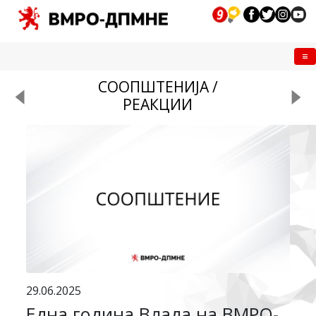
Me
СООПШТЕНИЈА /
РЕАКЦИИ
29.06.2025
Една година Влада на ВМРО-