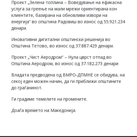
Проект „Зелена топлина – Воведување на ефикасна
услуга за греење на мали мрежи ориентирана кон
клиентите, базирана на обновливи извори на
енергија“ во општина Радовиш во износ од 55.921.234
денари.
Иновативни дигитални општински решенија во
Општина Тетово, во износ од 37.887.429 денари.
Проект „Чист Аеродром“ – Нула цврст отпад во
Општина Аеродром, во износ од 37.182.273 денари
Владата предводена од ВМРО-ДПМНЕ се обидува, на
секој еден можен начин, да ги приближи општините
до граѓанинот.
Ги градиме темелите на промените.
Доаѓа времето на Македонија.