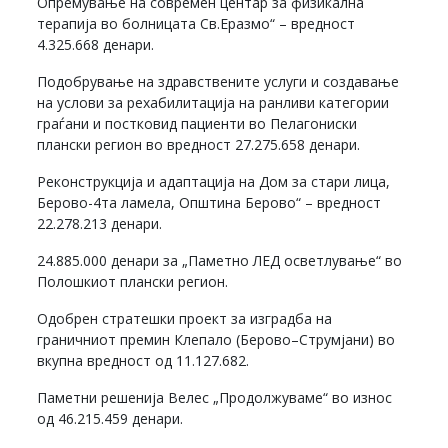
Опремување на современ центар за физикална
терапија во болницата Св.Еразмо“ – вредност
4.325.668 денари.
Подобрување на здравствените услуги и создавање
на услови за рехабилитација на ранливи категории
граѓани и постковид пациенти во Пелагониски
плански регион во вредност 27.275.658 денари.
Реконструкција и адаптација на Дом за стари лица,
Берово-4та ламела, Општина Берово“ – вредност
22.278.213 денари.
24.885.000 денари за „Паметно ЛЕД осветлување“ во
Полошкиот плански регион.
Одобрен стратешки проект за изградба на
граничниот премин Клепало (Берово–Струмјани) во
вкупна вредност од 11.127.682.
Паметни решенија Велес „Продолжуваме“ во износ
од 46.215.459 денари.