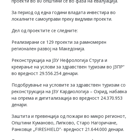
проекти во 80 општини се во фаза на евалуација.
За период од една години владата инвестира во
локалните самоуправи преку видливи проекти.
Дел од проектите се следните:
Реализирани се 129 проекти за рамномерен
регионален развој на Македонија.
Реконструкција на ЈЗУ Нефрологија Струга и
креирање на услови за здравствен туризам во ЈЗПР“
во вредност 29.556.254 денари.
Подобрување на условите за здравствен туризам со
реконструкција на ЈЗУ Кардиологија – Охрид, набавка
на опрема и дигитализација во вредност 24.370.953
денари.
Заштита и превенција од пожари во микро регионот,
Општини Куманово, Липково, Старо Нагоричане,
Ранковце „FIRESHIELD”- вредност 21.644.000 денари.