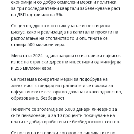
економија и со добро осмислени мерки и политики,
за три последователни квартали забележуваме раст
на ДБП од три или на 3%.
Со цел поддршка и поттикнување инвестициски
циклус, како и реализација на капитални проекти на
располагање на стопанството и општините се
ставија 500 милиони евра.
Минатата 2024 година заврши со историски највисок
износ на странски директни инвестиции од милијарда
и 255 милиони евра.
Се преземаа конкретни мерки за подобрува на
животниот стандард на граѓаните и се покажа за
најсуштинските сектори во државата како здравство,
образование, безбедност.
Пензиите се зголемија за 5.000 денари линеарно за
сите пензионери, а за 10 проценти покачување на
платите добија вработените безбедносниот сектор.
Се постигна историски договор со синдикатите во