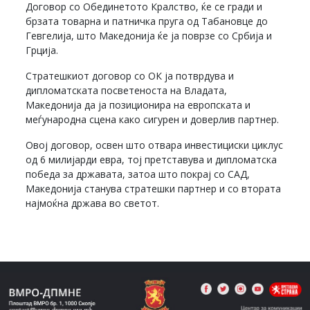
Договор со Обединетото Кралство, ќе се гради и
брзата товарна и патничка пруга од Табановце до
Гевгелија, што Македонија ќе ја поврзе со Србија и
Грција.
Стратешкиот договор со ОК ја потврдува и
дипломатската посветеноста на Владата,
Македонија да ја позиционира на европската и
меѓународна сцена како сигурен и доверлив партнер.
Овој договор, освен што отвара инвестициски циклус
од 6 милијарди евра, тој претставува и дипломатска
победа за државата, затоа што покрај со САД,
Македонија станува стратешки партнер и со втората
најмоќна држава во светот.