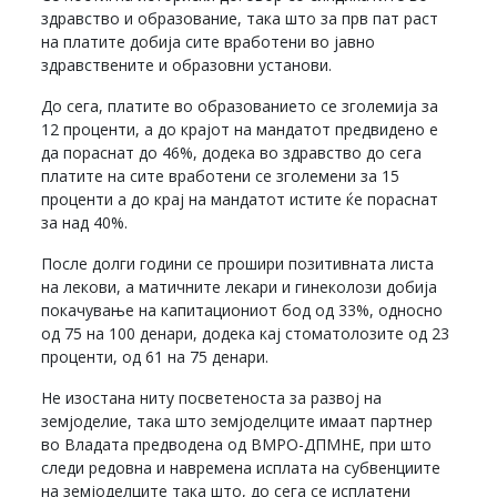
здравство и образование, така што за прв пат раст
на платите добија сите вработени во јавно
здравствените и образовни установи.
До сега, платите во образованието се зголемија за
12 проценти, а до крајот на мандатот предвидено е
да пораснат до 46%, додека во здравство до сега
платите на сите вработени се зголемени за 15
проценти а до крај на мандатот истите ќе пораснат
за над 40%.
После долги години се прошири позитивната листа
на лекови, а матичните лекари и гинеколози добија
покачување на капитациониот бод од 33%, односно
од 75 на 100 денари, додека кај стоматолозите од 23
проценти, од 61 на 75 денари.
Не изостана ниту посветеноста за развој на
земјоделие, така што земјоделците имаат партнер
во Владата предводена од ВМРО-ДПМНЕ, при што
следи редовна и навремена исплата на субвенциите
на земјоделците така што, до сега се исплатени