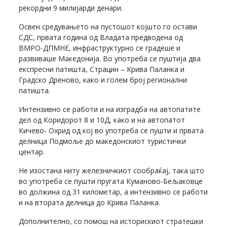
рекордни 9 милијарди денари.
Освен средувањето на пустошот којшто го остави
СДС, првата година од Владата предводена од
ВМРО-ДПМНЕ, инфраструктурно се градеше и
развиваше Македонија. Во употреба се пуштија два
експресни патишта, Страцин – Крива Паланка и
Градско Дреново, како и голем број регионални
патишта.
Интензивно се работи и на изградба на автопатите
дел од Коридорот 8 и 10Д, како и на автопатот
Кичево- Охрид од кој во употреба се пушти и првата
делница Подмоље до македонскиот туристички
центар.
Не изостана ниту железничкиот сообраќај, така што
во употреба се пушти пругата Куманово-Бељаковце
во должина од 31 километар, а интензивно се работи
и на втората делница до Крива Паланка.
Дополнително, со помош на историскиот стратешки