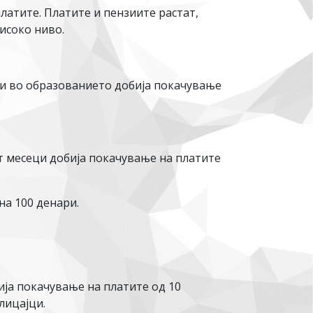
атите. Платите и пензиите растат,
исоко ниво.
ни во образованието добија покачување
т месеци добија покачување на платите
на 100 денари.
ија покачување на платите од 10
лицајци.