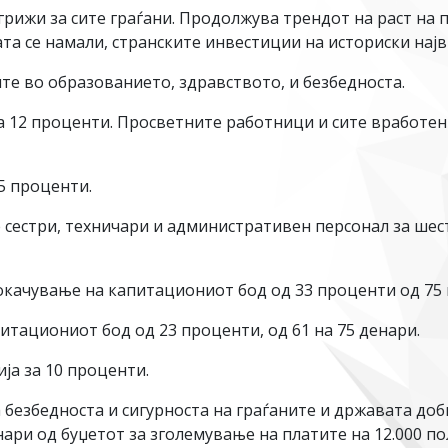
жи за сите граѓани. Продолжува трендот на раст на пл
та се намали, странските инвестиции на историски најв
те во образованието, здравството, и безбедноста.
за 12 проценти. Просветните работници и сите вработе
5 проценти.
сестри, техничари и административен персонал за шес
окачување на капитациониот бод од 33 проценти од 75 
тациониот бод од 23 проценти, од 61 на 75 денари.
ја за 10 проценти.
 безбедноста и сигурноста на граѓаните и државата доб
ари од буџетот за зголемување на платите на 12.000 по