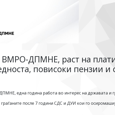
а ВМРО-ДПМНЕ, раст на плати
едноста, повисоки пензии и
ПМНЕ, една година работа во интерес на државата и г
 граѓаните после 7 години СДС и ДУИ кои го осиромашиј