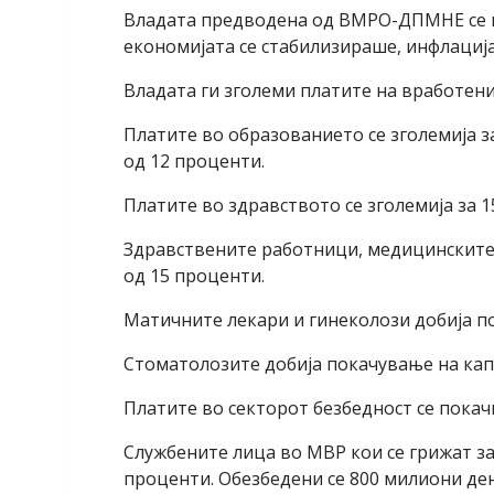
Владата предводена од ВМРО-ДПМНЕ се гри
економијата се стабилизираше, инфлација
Владата ги зголеми платите на вработени
Платите во образованието се зголемија 
од 12 проценти.
Платите во здравството се зголемија за 1
Здравствените работници, медицинските 
од 15 проценти.
Матичните лекари и гинеколози добија п
Стоматолозите добија покачување на капи
Платите во секторот безбедност се покачи
Службените лица во МВР кои се грижат за
проценти. Обезбедени се 800 милиони ден