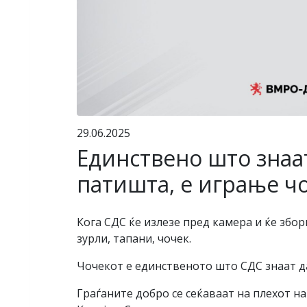
29.06.2025
Единствено што знаат
патишта, е играње ч
Кога СДС ќе излезе пред камера и ќе збо
зурли, тапани, чочек.
Чочекот е единственото што СДС знаат да
Граѓаните добро се сеќаваат на плехот 