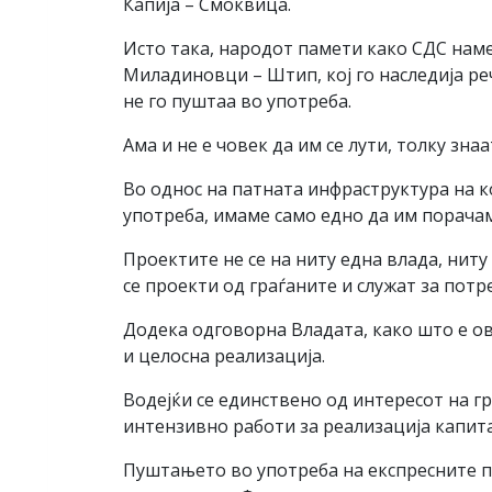
Капија – Смоквица.
Исто така, народот памети како СДС наме
Миладиновци – Штип, кој го наследија реч
не го пуштаа во употреба.
Ама и не е човек да им се лути, толку знаа
Во однос на патната инфраструктура на 
употреба, имаме само едно да им порачам
Проектите не се на ниту една влада, нит
се проекти од граѓаните и служат за потр
Додека одговорна Владата, како што е о
и целосна реализација.
Водејќи се единствено од интересот на 
интензивно работи за реализација капит
Пуштањето во употреба на експресните п