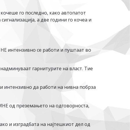
 кочеше го последно, како автопатот
сигнализација, а две години го кочеа и
НЕ интензивно се работи и пуштаат во
 надминуваат гарнитурите на власт. Тие
и интензивно да работи на нивна побрза
МНЕ од преземањето на одговорноста,
ако и изградбата на најтешкиот дел од