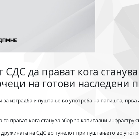
 СДС да прават кога станува
очеци на готови наследени 
ри за изградба и пуштање во употреба на патишта, прва 
 го прават кога станува збор за капитални инфраструк
на дружината на СДС во тунелот при пуштањето во упот