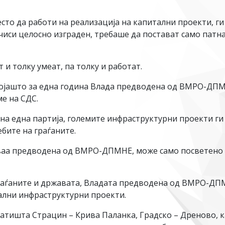
сто да работи на реализација на капитални проекти, ги
иси целосно изграден, требаше да постават само патна 
т и толку умеат, па толку и работат.
којашто за една година Влада предводена од ВМРО-ДПМ
е на СДС.
у на една партија, големите инфраструктурни проекти ги
ебите на граѓаните.
ваа предводена од ВМРО-ДПМНЕ, може само посветено 
граѓаните и државата, Владата предводена од ВМРО-ДП
ални инфраструктурни проекти.
атишта Страцин – Крива Паланка, Градско – Дреново, к