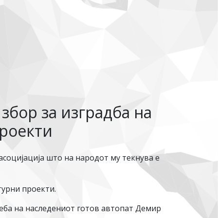
 збор за изградба на
проекти
асоцијација што на народот му текнува е
турни проекти.
реба на наследениот готов автопат Демир