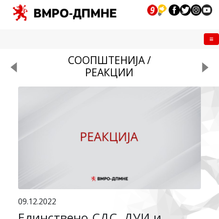
Me
СООПШТЕНИЈА /
РЕАКЦИИ
09.12.2022
Единствено СДС, ДУИ и