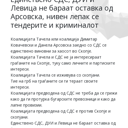
Левица не бараат оставка од
Арсовска, нивен лепак се
тендерите и криминалот
Коалицијата Тачела или коалиција Димитар
Ковачевски и Данела Арсовска заедно со СДС се
единствено виновни за хаосот во Скопје.
Коалицијата Тачела и СДС не ја интересираат
граѓаните на Скопје, туку само личните и партиските
интереси.
Коалицијата Тачела се изживува со скопјани.
Тие на грб на граѓаните си ги тераат своите
интереси.
Коалицијата предводена од СДС не треба да се грижи
како да ги протурка бугарските превозници и како да
лапне провизии.
Коалицијата предводена од СДС е против Скопје и
скопјани.
Единствено СДС, ДУИ и Левица не бараат оставка од