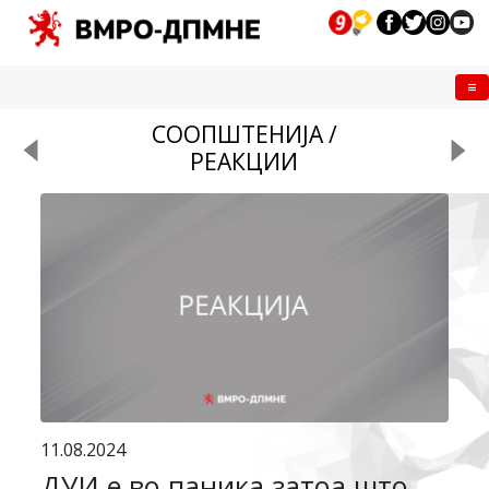
Me
СООПШТЕНИЈА /
РЕАКЦИИ
11.08.2024
ДУИ е во паника затоа што