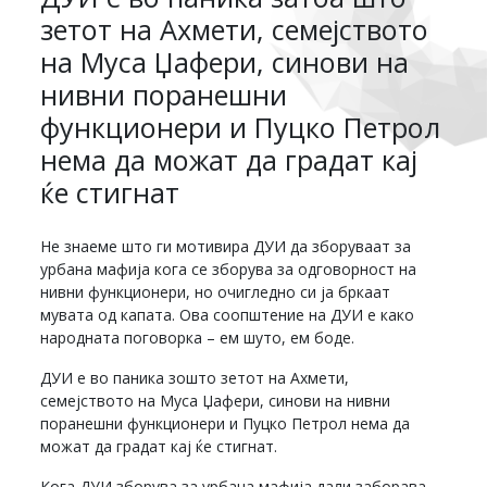
зетот на Ахмети, семејството
на Муса Џафери, синови на
нивни поранешни
функционери и Пуцко Петрол
нема да можат да градат кај
ќе стигнат
Не знаеме што ги мотивира ДУИ да зборуваат за
урбана мафија кога се зборува за одговорност на
нивни функционери, но очигледно си ја бркаат
мувата од капата. Ова соопштение на ДУИ е како
народната поговорка – ем шуто, ем боде.
ДУИ е во паника зошто зетот на Ахмети,
семејството на Муса Џафери, синови на нивни
поранешни функционери и Пуцко Петрол нема да
можат да градат кај ќе стигнат.
Кога ДУИ зборува за урбана мафија дали заборава