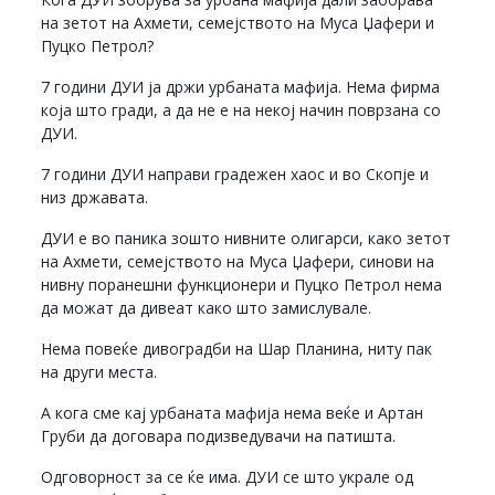
на зетот на Ахмети, семејството на Муса Џафери и
Пуцко Петрол?
7 години ДУИ ја држи урбаната мафија. Нема фирма
која што гради, а да не е на некој начин поврзана со
ДУИ.
7 години ДУИ направи градежен хаос и во Скопје и
низ државата.
ДУИ е во паника зошто нивните олигарси, како зетот
на Ахмети, семејството на Муса Џафери, синови на
нивну поранешни функционери и Пуцко Петрол нема
да можат да дивеат како што замислувале.
Нема повеќе дивоградби на Шар Планина, ниту пак
на други места.
А кога сме кај урбаната мафија нема веќе и Артан
Груби да договара подизведувачи на патишта.
Одговорност за се ќе има. ДУИ се што украле од