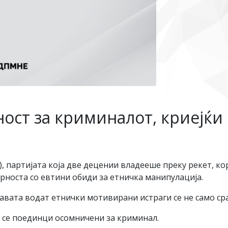
ост за криминалот, криејќи 
), партијата која две децении владееше преку рекет, ко
орноста со евтини обиди за етничка манипулација.
ата водат етнички мотивирани истраги се не само срам
л се поединци осомничени за криминал.