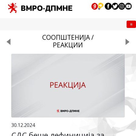
Me
СООПШТЕНИЈА /
РЕАКЦИИ
30.12.2024
СДС беше дефиниција за