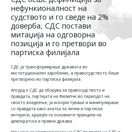
нефункионалност на
судството и го сведе на 2%
доверба, СДС постави
митаџија на одговорна
позиција и го претвори во
партиска филијала
СДС ја трансформираше државата во
институционален заробеник, а правосудството беше
претворено во партиска филијала.
Апсурд е СДС да зборува за правосудството и
правдата, партијата на Филипче во периодот на
своето владеење, ја искористуваше и манипулираше
со правдата како алатка за лични и партиски
интереси, кршејќи ги основните принципи на
демократска и правна држава.
Нон сенс се соопштенијата на СДС во време на СДС и