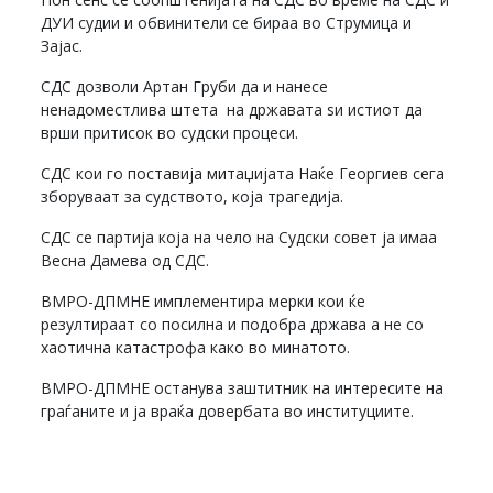
ДУИ судии и обвинители се бираа во Струмица и
Зајас.
СДС дозволи Артан Груби да и нанесе
ненадоместлива штета на државата ѕи истиот да
врши притисок во судски процеси.
СДС кои го поставија митаџијата Наќе Георгиев сега
зборуваат за судството, која трагедија.
СДС се партија која на чело на Судски совет ја имаа
Весна Дамева од СДС.
ВМРО-ДПМНЕ имплементира мерки кои ќе
резултираат со посилна и подобра држава а не со
хаотична катастрофа како во минатото.
ВМРО-ДПМНЕ останува заштитник на интересите на
граѓаните и ја враќа довербата во институциите.