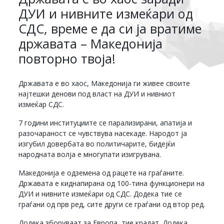
ДУИ и нивните измеќари од
СДС, време е да си ја вратиме
државата – Македонија
повторно твоја!
Државата е во хаос, Македонија ги живее своите
најтешки денови под власт на ДУИ и нивниот
измеќар СДС.
7 години институциите се парализирани, апатија и
разочараност се чувствува насекаде. Народот ја
изгубил довербата во политичарите, бидејќи
народната волја е многупати изигрувана.
Македонија е одземена од рацете на граѓаните.
Државата е киднапирана од 100-тина функционери на
ДУИ и нивните измеќари од СДС. Додека тие се
граѓани од прв ред, сите други се граѓани од втор ред.
Додека зборуваат за Европа, тие крадат. Додека