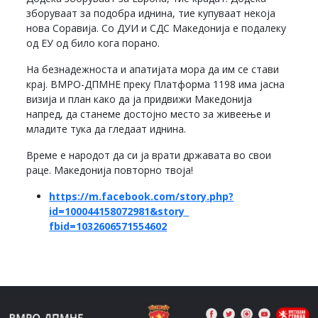
зборуваат за подобра иднина, тие купуваат некоја
нова Соравија. Со ДУИ и СДС Македонија е подалеку
од ЕУ од било кога порано.
На безнадежноста и апатијата мора да им се стави
крај. ВМРО-ДПМНЕ преку Платформа 1198 има јасна
визија и план како да ја придвижи Македонија
напред, да станеме достојно место за живеење и
младите тука да гледаат иднина.
Време е народот да си ја врати државата во свои
раце. Македонија повторно твоја!
https://m.facebook.com/story.
php?
id=100044158072981&story_
fbid=1032606571554602