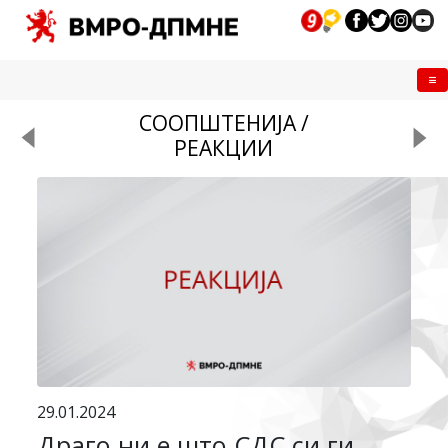
Me
СООПШТЕНИЈА /
РЕАКЦИИ
29.01.2024
Драго ни е што СДС си ги