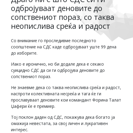
одбројуваат деновите до
сопствениот пораз, со таква
неопислива среќа и радост
Со внимание го проследивме последното
соопштение на СДС каде одбројуваат уште 99 дена
до изборите.
Иако е иронично, но би додале дека е секако
суицидно СДС да си ги одбројува деновите до
сопствениот пораз.
Не знаевме дека со таква неопислива среќа и радост,
наспроти колективната несреќа и тага ќе ги
прославуваат деновите кои командант Форина Талат
Џафери ќе е премиер.
Тој поклон даден од СДС, покажува дека богато ја
омажија невестата, за свој личен и лукративен
интерес.