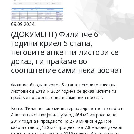
09.09.2024
(ДОКУМЕНТ) Филипче 6
години криел 5 стана,
неговите анкетни листови се
доказ, ги праќаме во
соопштение сами нека воочат
Филипче 6 години криел 5 стана, неговите анкетни
листови од 2018 и 2024 година се доказ, истите ги
праќаме во соопштение и сами нека воочат.
Венко Филипче како министер за здравство во својот
Анкетен лист пријавил куќа од 464 м2 изградена во
2017 година и проценета на 27,8 милиони денари,
како и стан од 130 м2. проценет на 7,8 милони денари
стекнат како подарок во 2016 година. Додека пак на