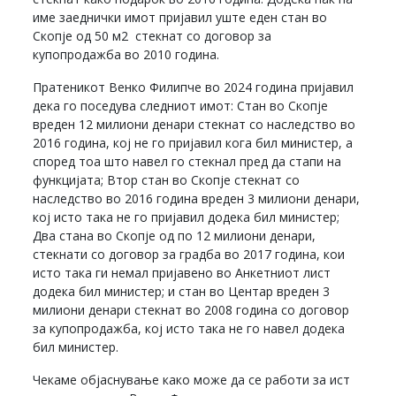
име заеднички имот пријавил уште еден стан во
Скопје од 50 м2 стекнат со договор за
купопродажба во 2010 година.
Пратеникот Венко Филипче во 2024 година пријавил
дека го поседува следниот имот: Стан во Скопје
вреден 12 милиони денари стекнат со наследство во
2016 година, кој не го пријавил кога бил министер, а
според тоа што навел го стекнал пред да стапи на
функцијата; Втор стан во Скопје стекнат со
наследство во 2016 година вреден 3 милиони денари,
кој исто така не го пријавил додека бил министер;
Два стана во Скопје од по 12 милиони денари,
стекнати со договор за градба во 2017 година, кои
исто така ги немал пријавено во Анкетниот лист
додека бил министер; и стан во Центар вреден 3
милиони денари стекнат во 2008 година со договор
за купопродажба, кој исто така не го навел додека
бил министер.
Чекаме објаснување како може да се работи за ист