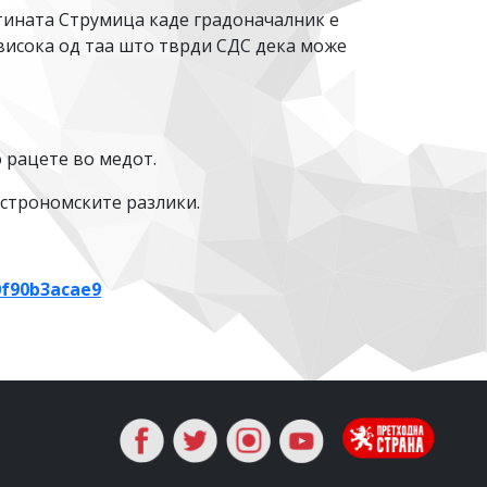
пштината Струмица каде градоначалник е
овисока од таа што тврди СДС дека може
о рацете во медот.
астрономските разлики.
0f90b3acae9