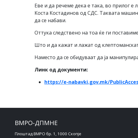
Еве и да речеме дека е така, во прилог 
Коста Костадинов од СДС. Таквата машина
да се набави.
Оттука следствено на тоа ќе ги поставим
Што и да кажат и лажат од клептоманскат
Наместо да се обидуваат да ја манипулир
Линк од документи:
https://e-nabavki.gov.mk/
PublicAcce
ВМРО-ДПМНЕ
Плоштад ВМРО бр. 1, 1000 Скопје