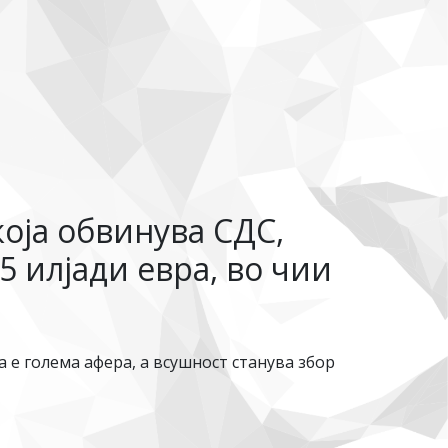
оја обвинува СДС,
5 илјади евра, во чии
 е голема афера, а всушност станува збор