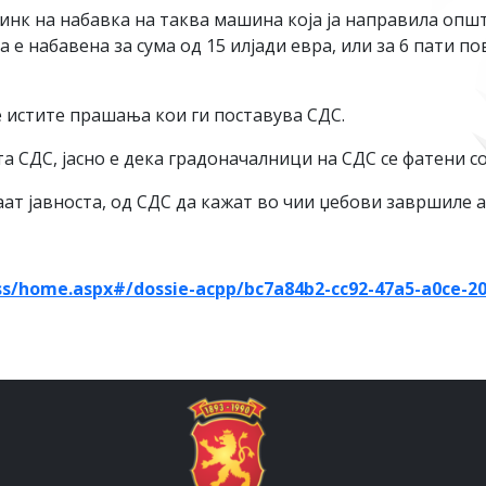
е линк на набавка на таква машина која ја направила о
 е набавена за сума од 15 илјади евра, или за 6 пати п
е истите прашања кои ги поставува СДС.
а СДС, јасно е дека градоначалници на СДС се фатени с
аат јавноста, од СДС да кажат во чии џебови завршиле 
ss/home.aspx#/
dossie-acpp/bc7a84b2-cc92-
47a5-a0ce-2