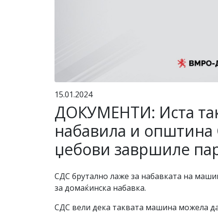
15.01.2024
ДОКУМЕНТИ: Иста так
набавила и општина С
џебови завршиле па
СДС брутално лаже за набавката на машин
за домаќинска набавка.
СДС вели дека таквата машина можела да 