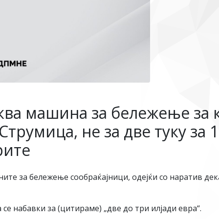
ва машина за бележење за к
трумица, не за две туку за 1
рите
ите за бележење сообраќајници, одејќи со наратив дека
се набавки за (цитираме) „две до три илјади евра“.