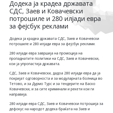
Додека ја крадеа државата
СДС, Заев и Ковачевски
потрошиле и 280 илјади евра
за фејсбук реклами
Додека ја крадеа државата СДС, Заев и Ковачевски
потрошиле и 280 илјади евра за фејсбук реклами.
280 илјади евра завршија на промоција на
пропаднатите политики на СДС, Заев и Ковачевски,
кои ја упропастија државата.
СДС, Заев и Ковачевски, дадоа 280 илјади евра да ја
покријат одговорноста и за модуларната болница во
Тетово, и за Дурмо Турс и за тендерите на Васко
Ковачевски, и за сите криминали и рекети кои ги
направија.
280 илјади евра СДС, Заев и Ковачевски потрошија за
дефокус на народот додека браќата на Заев и