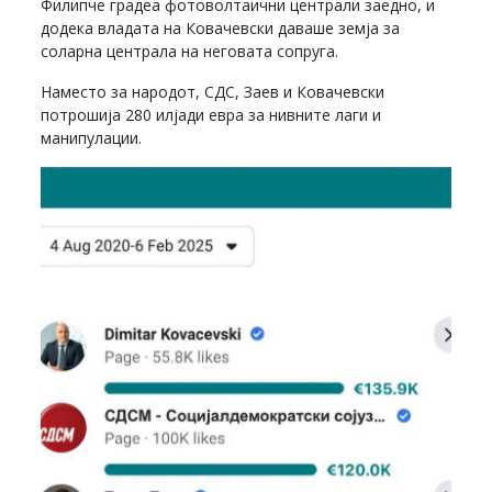
Филипче градеа фотоволтаични централи заедно, и
додека владата на Ковачевски даваше земја за
соларна централа на неговата сопруга.
Наместо за народот, СДС, Заев и Ковачевски
потрошија 280 илјади евра за нивните лаги и
манипулации.