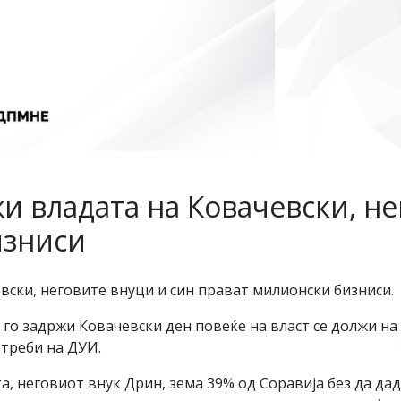
и владата на Ковачевски, не
изниси
вски, неговите внуци и син прават милионски бизниси.
 го задржи Ковачевски ден повеќе на власт се должи на 
отреби на ДУИ.
а, неговиот внук Дрин, зема 39% од Соравија без да да