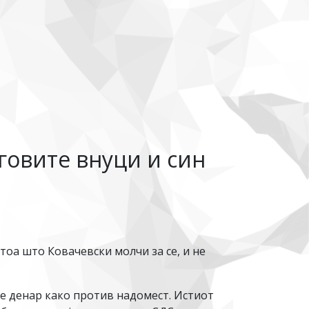
говите внуци и син
тоа што Ковачевски молчи за се, и не
де денар како против надомест. Истиот