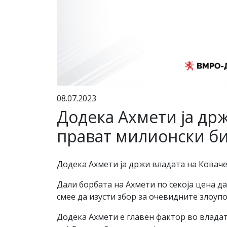
08.07.2023
Додека Ахмети ја држ
прават милионски б
Додека Ахмети ја држи владата на Коваче
Дали борбата на Ахмети по секоја цена да
смее да изусти збор за очевидните злоуп
Додека Ахмети е главен фактор во владат