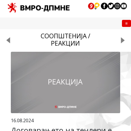
Me
СООПШТЕНИЈА /
РЕАКЦИИ
16.08.2024
Договарањето на тендери е