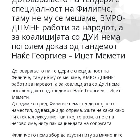
специјалност на Филипче,
таму не му се мешаме, ВМРО-
ДПМНЕ работи за народот, а
за коалицијата со ДУИ нема
поголем доказ од тандемот
Наќе Георгиев – Иџет Мемети
Договарањето на тендери е специјалност на
Филипче, таму не му се мешаме, ВМРО-ДПМНЕ
работи за народот, а за коалицијата со ДУИ нема
поголем доказ од тандемот Наќе Георгиев – Иџет
Мемети.
Да одиме со ред, Филипче нема тендер кој не го
наместил, од вакцини до опрема. Уште не кажа како
ги стекнал луксузниот џип кој го вози, а не е на
негово име, ниту пак хациендата на сопругата.
Филипче го нема збор да изусти ниту за милионите