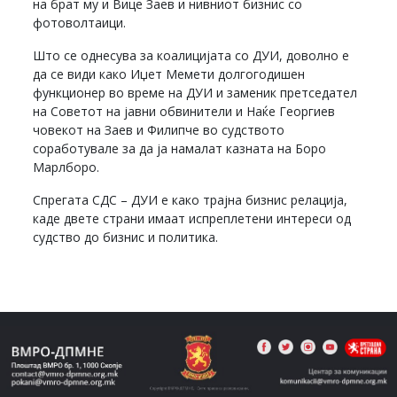
на брат му и Вице Заев и нивниот бизнис со
фотоволтаици.
Што се однесува за коалицијата со ДУИ, доволно е
да се види како Иџет Мемети долгогодишен
функционер во време на ДУИ и заменик претседател
на Советот на јавни обвинители и Наќе Георгиев
човекот на Заев и Филипче во судството
соработувале за да ја намалат казната на Боро
Марлборо.
Спрегата СДС – ДУИ е како трајна бизнис релација,
каде двете страни имаат испреплетени интереси од
судство до бизнис и политика.