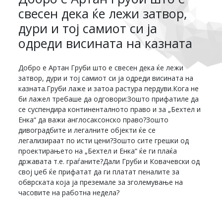
свесен дека ќе лежи затвор,
дури и тој самиот си ја
одреди висината на казната
Добро е Артан Груби што е свесен дека ќе лежи
затвор, дури и тој самиот си ја одреди висината на
казната.Груби лаже и затоа растура пердуви.Кога не
би лажел требаше да одговори:Зошто прифатиле да
се суспендира континенталното право и за „Бехтел и
Енка“ да важи англосаксонско право?Зошто
дивоградбите и легалните објекти ќе се
легализираат по исти цени?Зошто сите грешки од
проектирањето на „Бехтел и Енка“ ќе ги плаќа
државата т.е. граѓаните?Дали Груби и Ковачевски од
свој џеб ќе прифатат да ги платат пеналите за
обврската која ја преземале за зголемување на
часовите на работна недела?