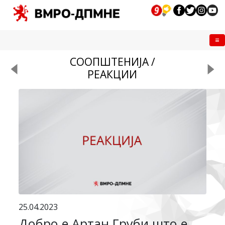
Me
СООПШТЕНИЈА /
РЕАКЦИИ
25.04.2023
Добро е Артан Груби што е