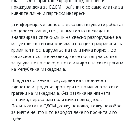
власт“. Овој пристап е крајно неодговорен и
покажува дека за СДСМ, граѓаните се само алатка за
нивните лични и партиски интереси.
Ја информираме јавноста дека институциите работат
во целосен капацитет, внимателно ги следат и
анализираат сите облици на свесно разгорување на
меѓуетнички тензии, кои имаат за цел прикривање на
криминал и остварување на политичка корист. Во
согласност со тие анализи, ќе се постапува со цел
зачувување на спокојството и мирот на сите граѓани
на Република Македонија.
Владата останува фокусирана на стабилност,
единство и градење просперитетна иднина за сите
граѓани на Македонија, без разлика на нивната
етничка, верска или политичка припадност.
Политиката на СДСМ „колку полошо, толку подобро
за нив“ е нешто што народот веќе го прочита и го
одби.