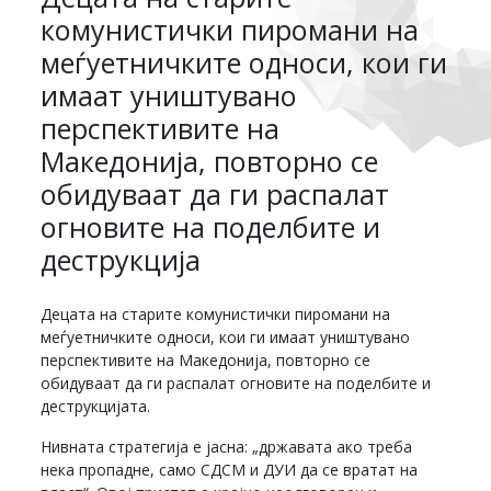
комунистички пиромани на
меѓуетничките односи, кои ги
имаат уништувано
перспективите на
Македонија, повторно се
обидуваат да ги распалат
огновите на поделбите и
деструкција
Децата на старите комунистички пиромани на
меѓуетничките односи, кои ги имаат уништувано
перспективите на Македонија, повторно се
обидуваат да ги распалат огновите на поделбите и
деструкцијата.
Нивната стратегија е јасна: „државата ако треба
нека пропадне, само СДСМ и ДУИ да се вратат на