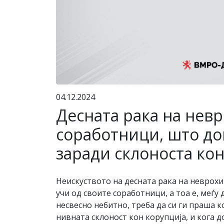
04.12.2024
Десната рака на невр
соработници, што дог
заради склоноста кон
Неискуството на десната рака на неврохир
учи од своите соработници, а тоа е, меѓу
несвесно небитно, треба да си ги праша к
нивната склоност кон корупција, и кога 