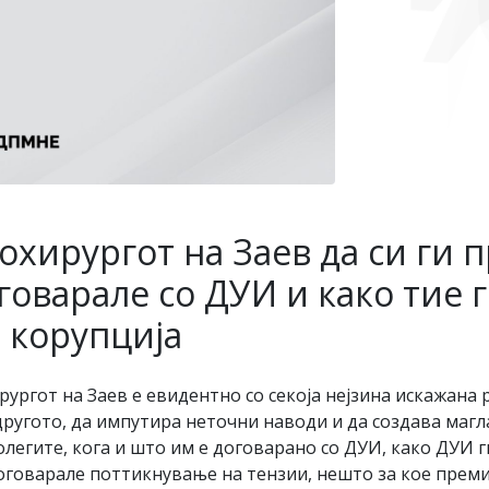
охирургот на Заев да си ги 
оварале со ДУИ и како тие г
 корупција
ургот на Заев е евидентно со секоја нејзина искажана 
 другото, да импутира неточни наводи и да создава магл
олегите, кога и што им е договарано со ДУИ, како ДУИ г
договарале поттикнување на тензии, нешто за кое прем