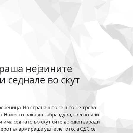
праша нејзините
и седнале во скут
реченица. На страна што се што не треба
а. Наместо вака да забраздува, свесно или
и има седнато во скут сите до еден заради
иерот алармираше уште летото, а СДС се