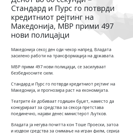
Стандард и Пурс го потврди
кредитниот рејтинг на
Македонија, МВР прими 497
нови полицајци
Македонија секој ден оди чекор напред. Владата
засилено работи на трансформација на државата.
МВР прими 497 нови полицајци, се засилуваат
безбедносните сили.
Стандард и Пурс го потврди кредитниот рејтинг на
Македонија, и прогнозира раст на економијата.
Театрите ќе добиваат годишен буџет, наместо да
конкурираат за средства за секоја претстава
поединечно, најави денес министерот Љутков.
Владата ја негува почитта кон Тоше Проески, затоа
и издвои средства за снимање на игран филм, серија