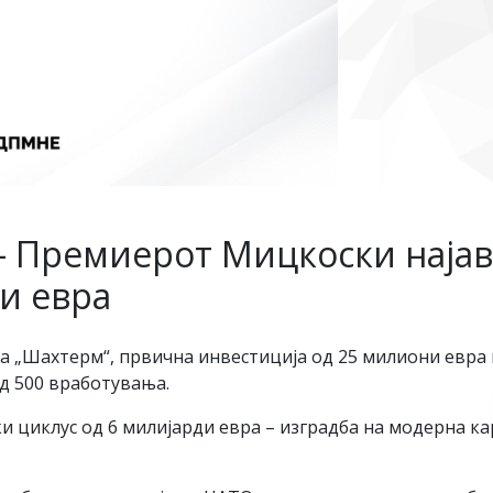
 – Премиерот Мицкоски наја
ди евра
 „Шахтерм“, првична инвестиција од 25 милиони евра и
д 500 вработувања.
 циклус од 6 милијарди евра – изградба на модерна ка