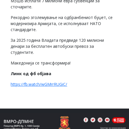
МЗШВ исплати 7 милиони евра субвенции за
сточарите.
Рекордно зголемување на одбранбениот буџет, се
модернизира Армијата, се исполнуваат НАТО
стандардите.
За 2025 година Владата предвиде 120 милиони
денари за бесплатен автобуски превоз за
студентите.
Македонија се трансформира!
Линк од фб објава
https://fb.watch/wGMrrRUGiC/