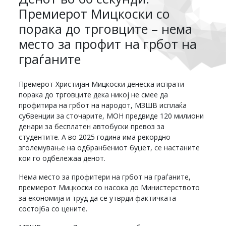
Премиерот Мицкоски со
порака до трговците – нема
место за профит на грбот на
граѓаните
Премерот Христијан Мицкоски денеска испрати
порака до трговците дека никој не смее да
профитира на грбот на народот, МЗШВ исплаќа
субвенции за сточарите, МОН предвиде 120 милиони
денари за бесплатен автобуски превоз за
студентите. А во 2025 година има рекордно
зголемување на одбранбениот буџет, се настаните
кои го одбележаа денот.
Нема место за профитери на грбот на граѓаните,
премиерот Мицкоски со насока до Министерството
за економија и труд да се утврди фактичката
состојба со цените.