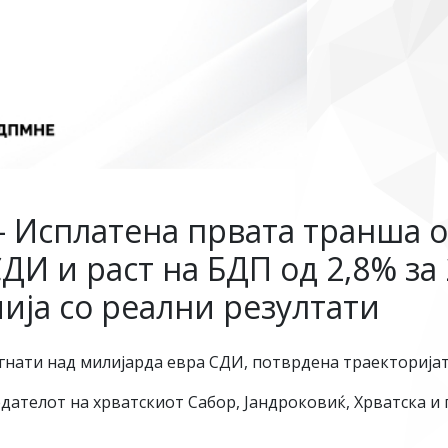
– Исплатена првата транша о
ДИ и раст на БДП од 2,8% за 
ија со реални резултати
тигнати над милијарда евра СДИ, потврдена траекторијат
дателот на хрватскиот Сабор, Јандроковиќ, Хрватска 