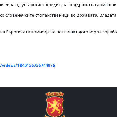
и евра од унгарскиот кредит, за поддршка на домашни
со словенечките стопанственици во државата, Владата
а Европската комисија ќе потпишат договор за соработ
/videos/1840156756744976