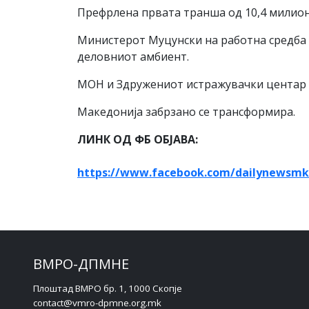
Префрлена првата транша од 10,4 милион
Министерот Муцунски на работна средба 
деловниот амбиент.
МОН и Здружениот истражувачки центар н
Македонија забрзано се трансформира.
ЛИНК ОД ФБ ОБЈАВА:
https://www.facebook.com/dailynewsmk
ВМРО-ДПМНЕ
Плоштад ВМРО бр. 1, 1000 Скопје
contact@vmro-dpmne.org.mk