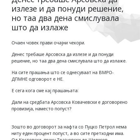
излезе и да понуди решение,
но таа два дена смислувала
што да излаже
Очаен човек прави очајни чекори.
Денес требаше Арсовска да излезе и да понуди
решение, но таа два дена смислувала што да излаже.
На сите прашања што се однесуваат на ВМРО-
ДПМНЕ одговорот е НЕ.
Е сега кога сме кај прашањата:
Дали на средбата Арсовска Ковачевски е договорено
провизија, наместо попуст?
Зошто во договорот за нафта со Пуцко Петрол нема
ниту еден процент попуст, а во сите претходни има.
Од Костовски, преку Трајновски до Шилегов.