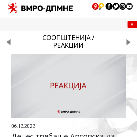
Me
СООПШТЕНИЈА /
РЕАКЦИИ
06.12.2022
Денес требаше Арсовска да