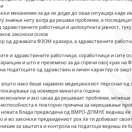
ои
ки механизми за да не дојде до оваа ситуација каде им
 знаење ниту волја да решава проблеми, а последицата
 здравствените работници и целокупната јавност, туку
аков законски основ
р од државата ФЗОМ крахира, а здравствените работни
ите и здравствените работници, соработници и сите ос
гаранции и што е преземено за да спречи овој крах на 
на податоците од здравствен и личен карактер се заш
 зошто иако беше најавено медицинскиот персонал од ц
о покачување од ноември минатата година
есионални и ако сакаа да решаваат проблеми, можеше д
и неспособноста е повторно причина за нерешавање пр
, новата Влада предводена од ВМРО-ДПМНЕ веднаш ќе по
 и во законски предвидениот рок ќе ги добиваат своит
низам за заштита и контрола на податоци веднаш ќе би