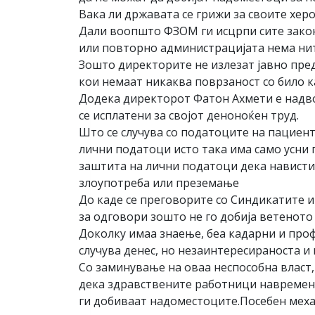
Вака ли државата се грижи за своите хер
Дали воопшто ФЗОМ ги исцрпи сите законс
или повторно администрацијата нема ниту
Зошто директорите не излезат јавно пред
кои немаат никаква поврзаност со било к
Додека директорот Фатон Ахмети е надво
се исплатени за својот деноноќен труд.
Што се случува со податоците на пациент
лични податоци исто така има само усни 
заштита на лични податоци дека нависти
злоупотреба или преземање
До каде се преговорите со Синдикатите и
за одговори зошто не го добија ветенот
Доколку имаа знаење, беа кадарни и проф
случува денес, но незаинтересираноста 
Со заминување на оваа неспособна власт
дека здравствените работници навремено
ги добиваат надоместоците.Посебен меха