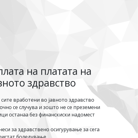
лата на платата на
вното здравство
 сите вработени во јавното здравство
очно се случува и зошто не се преземени
ици останаа без финанскиски надомест
еси за здравствено осигурување за сега
ористат боледување