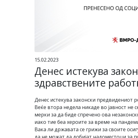
15.02.2023
Денес истекува закон
здравствените работ
Денес истекува законски предвидениот ро
Веќе втора недела никаде во јавност не 
мерки за да биде спречено ова незаконс
иако тие беа хероите за време на пандем
Вака ли државата се грижи за своите оси
да не можат да добијат надоместоци за 