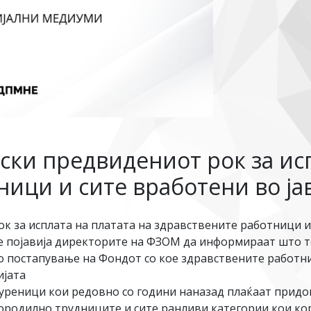
ски предвидениот рок за исп
ници и сите вработени во ја
к за исплата на платата на здравствените работници и
се појавија директорите на ФЗОМ да информираат што т
ко постапување на Фондот со кое здравствените работн
ијата
гуреници кои редовно со години наназад плаќаат придон
породилно трудниците и сите ранливи категории кои к