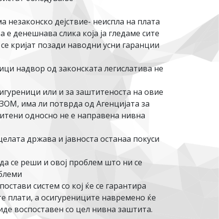
а незаконско дејствие- неиспла на плата
 е денешнава слика која ја гледаме сите
 се кријат позади наводни усни гаранции
ци надвор од законската легислатива не
игуреници или и за заштитеноста на овие
ФЗОМ, има ли потврда од Агенцијата за
титени односно не е направена нивна
елата држава и јавноста останаа покуси
а се реши и овој проблем што ни се
облеми
стави систем со кој ќе се гарантира
е плати, а осигурениците навремено ќе
де воспоставен со цел нивна заштита.