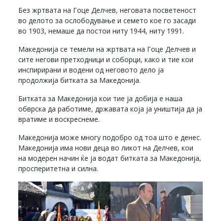
Без жртвата на Гоце Делчев, неговата посветеност
во делото за ослободување и семето кое го засади
во 1903, немаше да постои ниту 1944, ниту 1991.
Македонија се темели на жртвата на Гоце Делчев и
сите негови претходници и соборци, како и тие кои
инспирирани и водени од неговото дело ја
продолжија битката за Македонија.
Битката за Македонија кои тие ја добија е наша
обврска да работиме, државата која ја уништија да ја
вратиме и воскреснеме.
Македонија може многу подобро од тоа што е денес.
Македонија има нови деца во ликот на Делчев, кои
на модерен начин ќе ја водат битката за Македонија,
просперитетна и силна.