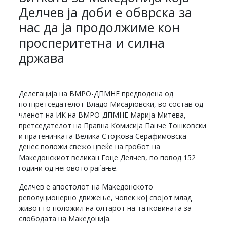
Делчев ја доби е обврска за
нас да ја продолжиме кон
просперитетна и силна
држава
Делегација на ВМРО-ДПМНЕ предводена од
потпретседателот Владо Мисајловски, во состав од
членот на ИК на ВМРО-ДПМНЕ Марија Митева,
претседателот на Правна Комисија Панче Тошковски
и пратеничката Велика Стојкова Серафимовска
денес положи свежо цвеќе на гробот на
Македонскиот великан Гоце Делчев, по повод 152
години од неговото раѓање.
Делчев е апостолот на Македонското
револуционерно движење, човек кој својот млад
живот го положил на олтарот на татковината за
слободата на Македонија.