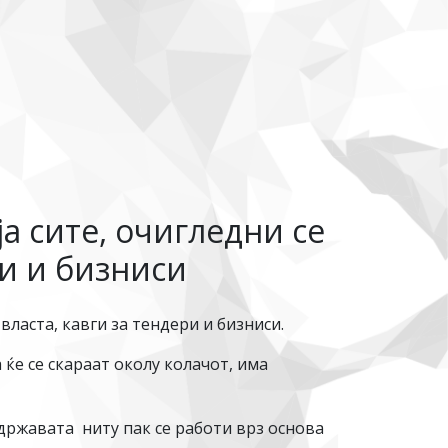
а сите, очигледни се
ри и бизниси
власта, кавги за тендери и бизниси.
 ќе се скараат околу колачот, има
 државата ниту пак се работи врз основа