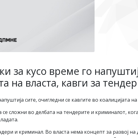
и за кусо време го напуштиј
та на власта, кавги за тенде
апуштија сите, очигледни се кавгите во коалицијата на 
а се сложни во делбата на тендерите и криминалот, кога
владата.
ндери и криминал. Во власта нема концепт за развој на