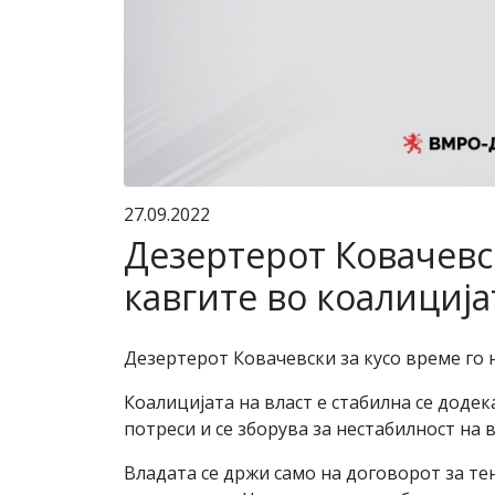
27.09.2022
Дезертерот Ковачевск
кавгите во коалиција
Дезертерот Ковачевски за кусо време го н
Коалицијата на власт е стабилна се додек
потреси и се зборува за нестабилност на 
Владата се држи само на договорот за те