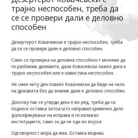
трајно неспособен, треба да
се се провери дали е деловно
способен
Дезертерот Ковачевски е трајно неспособен, треба
да се се провери дали е деловно способен.
Само со проверка на деловна способност можеме да
ги разбиеме дилемите, дали Ковачевски лажел дека е
трајно неспособен или е навистина неспособен.
Не смее ниту ден повеќе Ковачевски да биде на чело
на државата без да знаеме дали е деловно способен.
Доколку пак се утврди дека е во ред, треба да си
поднесе оставка затоа што направил кривично дело
фалсификување на исправа и ги излажал
институциите, само за да не оди во војска.
Одговорност мора да има. Оставка веднаш.