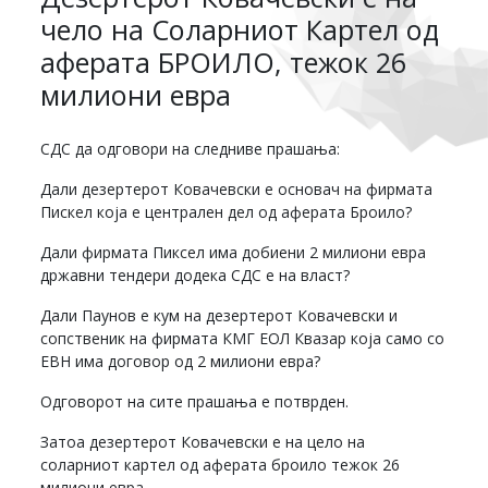
чело на Соларниот Картел од
аферата БРОИЛО, тежок 26
милиони евра
СДС да одговори на следниве прашања:
Дали дезертерот Ковачевски е основач на фирмата
Пискел која е централен дел од аферата Броило?
Дали фирмата Пиксел има добиени 2 милиони евра
државни тендери додека СДС е на власт?
Дали Паунов е кум на дезертерот Ковачевски и
сопственик на фирмата КМГ ЕОЛ Квазар која само со
ЕВН има договор од 2 милиони евра?
Одговорот на сите прашања е потврден.
Затоа дезертерот Ковачевски е на цело на
соларниот картел од аферата броило тежок 26
милиони евра.