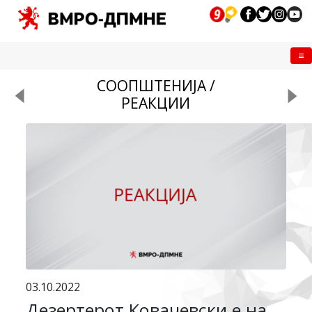
Me
СООПШТЕНИЈА /
РЕАКЦИИ
03.10.2022
Дезертерот Ковачевски е на