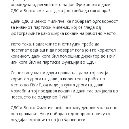
оправдува однесувањето на Јон Фрчковски и дали
СДС и Венко сметаат дека Јон треба да одговара?
Дали СДС и Венко Филипче, ќе побараат одговорност
за нивниот партиски миленик, кој се гледа од
фотографиите како шмрка кокаин на работно место.
Исто така, надлежните институции треба да
постапат веднаш и да проверат кога Јон го користел
кокаинот, дали кога бил помошник директор во ПУИГ
или кога бил на партиска функција во СДС?
Се поставуваат и други прашања, дали тој сам ја
користел дрогата, дали ја користел на работно
место во ПУИГ, од каде ја купил дрогата, дали
можеби и тој продавал кокаин и дали таа влијаела во
носењето на одлуки во ПУИГ?
СДС и Венко Филипче веќе неколку денови молчат по
ова прашање. Ниту побараа одговорност, ниту го
осудија шмркањето на Јон Фрчковски.