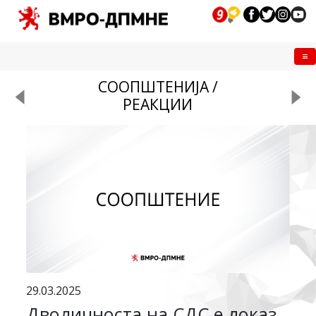
Me
СООПШТЕНИЈА /
РЕАКЦИИ
29.03.2025
Дволичноста на СДС е доказ