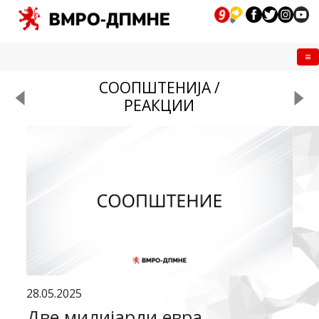
Me
СООПШТЕНИЈА /
РЕАКЦИИ
28.05.2025
Две милијарди евра