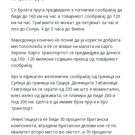
Со брзата пруга предвидено е патнички сообраќај да
биде до 160 км на час а товарниот сообраќај до 120
км на час. Граѓаните ќе можат да патуваат за час и
пол до Солун, 4 до 5 часа до Виена.
Македонија конечно ќе почне да ја користи добрата
местоположба и ќе се впише на мапата на карго
Европа. Карго транспортот се предвидува да донесе
од 100 -120 милиони годишен приход од товарниот
сообраќај.
Брз и ефикасен железнички сообраќај од граница на
Србија до граница на Грција. Делницата Табановце-
Гевгелија ќе се скрати од 235 км што е моментално,
влез излез од државата, се планира да биде 200 и
под 200 км. Целта е да имаме брза пруга и брз
транспорт.
Инвестицијата ќе биде 30 проценти британска
компонента, вградени британски делови кои се по
квалитет второ место во светот, а 70 проценти