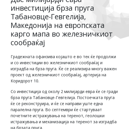
инвестиција брза пруга
Табановце-Гевгелија,
Македонија на европската
карго мапа во железничкиот
сообраќај
Градежната офанзива којашто е во тек ќе продолжи
и со инвестиции во железничкиот сообраќај и
изградба на брза пруга. Ќе се реализира многу важен
проект од железничкиот сообраќај, артерија на
Коридорот 10.
Со инвестиција од околу 2 милијарди евра ќе се гради
брза пруга Табановце-Гевгелија. Постоечката пруга
ќе се реконструира, и ќе се направи уште една
паралелна пруга. Во септември ќе стартуваат
почетните истражувања на теренот, геолошки
истражувања и механизација на теренот за изградба
на брзата пруга.