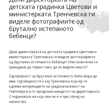
детската градинка Цветови и
министерката Тренчевска ги
виделе фотографиите од
брутално истепаното
бебенце?
Дали директорката на детската градинка Цветови и
министерката Тренчевска ги виделе фотографиите
од брутално истепаното бебенце? Или политички се
принудени да глумат како да не виделе ништо?
Одговорност за брутално истепаното бебе мора да
има. Одговорноста е кај Тренчевска која му ги
одзема ингеренциите на градоначалникот на
Гевгелија и и го продолжи мандатот на директорката
Стефановска на која ова не и е прв случај на
насилство.