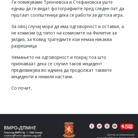
Ги повикуваме Тренчевска и Стефановска уште
еднаш да ги видат фотографиите пред следен пат да
пуштаат соопштенија дека се работи за детска игра.
За овој случај мора да има одговорност и оставки, а
не комисии од типот на комисиите на Филипче за
Јилдиз, за Ковид трагедиите кои немаа никаква
разрешница.
Немањето на одговорност и покрај тоа што
признаваат дека се случил таков инцидент
предизвикува во иднина да продолжат таквите
инциденти и немили настани.
Со почит,