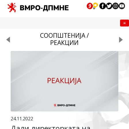
Me
СООПШТЕНИЈА /
РЕАКЦИИ
24.11.2022
Дали директорката на