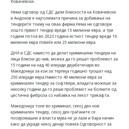
Ковачевски.
Нема одговор од СДС дали блискоста на Ковачевски
и Андонов е најголемата причина за добивање на
тендерите токму на оваа фирма.Нема ни одговори
зошто првиот тендер вреди 15 милиони евра, а три
години потоа во 2023 година истиот тендер вреди 10
милиони евра повеќе или 25 милиони евра.
ДУИ и СДС наместо да делат криминални тендери на
лица блиски до нив, можеа да го решат проблемот за
15 години на над 40 илијади дијабетичари во
Македонија за кои за терпија годишно трошат над
250 илијади евра.Наместо 40 милиони евра за
криминален тендер за софтвери, владата можеше за
неколку години да го реши проблемот на болните од
цестична фиброза со набавка на лекот трикафта.
Македонија тоне во криминал, секој ден нов
криминален тендер, секој ден граѓаните се
посиромашни а власта мува не ја лази и бара начин
како да украде некој денар повеќе.Одговорност за