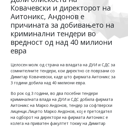
Ковачевски и директорот на
Аитоникс, Андонов е
причината за добивањето на
криминални тендери во
вредност од над 40 милиони
евра
Целосен молк од страна на владата на ДУИ и СДС за
сомнителните тендери, кои директно се поврзани со
Димитар Ковачевски, каде што фирмата Аитоникс за
3 години добила над 40 милиони евра.
Во рок од 3 години, во два посебни тендери
криминалната влада на ДУИ и СДС добила фирмата
Аитоникс на Марко Андонов, тендер за софтверски
лиценци..Лицето Марко Андонов, кој е претседател
на одборот на директори на фирмата Аитоникс е
колега на приватен факултет токму на Димитар