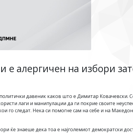
и е алергичен на избори зат
 политички давеник каков што е Димитар Ковачевски. Се 
користи лаги и манипулации да ги покрие своите неуспе
е кои го следат. Нека си помогне сам на себе и на Македо
ори ќе знаеше дека тоа е најголемиот демократски дост