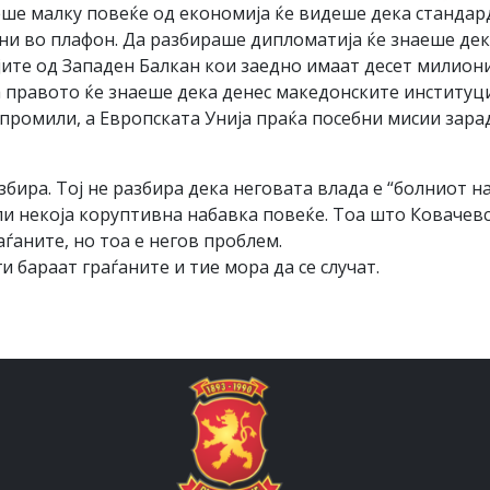
реше малку повеќе од економија ќе видеше дека стандар
ни во плафон. Да разбираше дипломатија ќе знаеше дек
ите од Западен Балкан кои заедно имаат десет милион
 правото ќе знаеше дека денес македонските институци
промили, а Европската Унија праќа посебни мисии зарад
бира. Тој не разбира дека неговата влада е “болниот н
ли некоја коруптивна набавка повеќе. Тоа што Ковачев
аѓаните, но тоа е негов проблем.
 бараат граѓаните и тие мора да се случат.