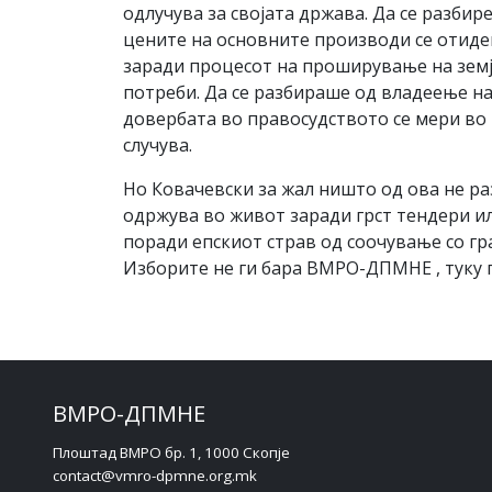
одлучува за својата држава. Да се разби
цените на основните производи се отиде
заради процесот на проширување на земј
потреби. Да се разбираше од владеење на
довербата во правосудството се мери во 
случува.
Но Ковачевски за жал ништо од ова не раз
одржува во живот заради грст тендери и
поради епскиот страв од соочување со гр
Изборите не ги бара ВМРО-ДПМНЕ , туку ги
ВМРО-ДПМНЕ
Плоштад ВМРО бр. 1, 1000 Скопје
contact@vmro-dpmne.org.mk