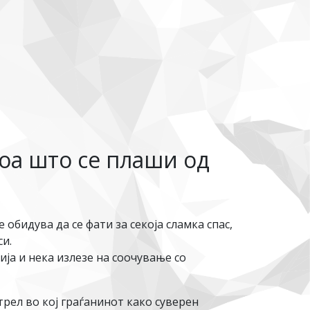
оа што се плаши од
обидува да се фати за секоја сламка спас,
си.
нија и нека излезе на соочување со
рел во кој граѓанинот како суверен