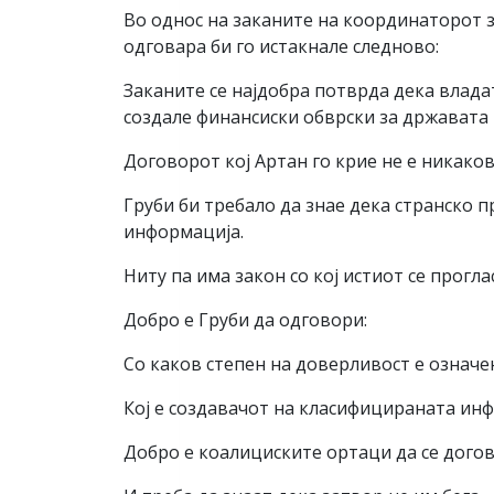
Во однос на заканите на координаторот з
одговара би го истакнале следново:
Заканите се најдобра потврда дека влада
создале финансиски обврски за државата 
Договорот кој Артан го крие не е никако
Груби би требало да знае дека странско п
информација.
Ниту па има закон со кој истиот се прогла
Добро е Груби да одговори:
Со каков степен на доверливост е означе
Кој е создавачот на класифицираната инф
Добро е коалициските ортаци да се догово