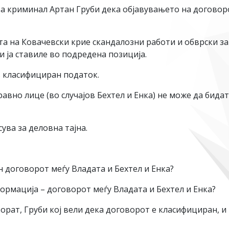
а криминал Артан Груби дека објавувањето на договоро
та на Ковачевски крие скандалозни работи и обврски за
и ја ставиле во подредена позиција.
в класифициран податок.
равно лице (во случајов Бехтел и Енка) не може да бид
сува за деловна тајна.
н договорот меѓу Владата и Бехтел и Енка?
ормација – договорот меѓу Владата и Бехтел и Енка?
рат, Груби кој вели дека договорот е класифициран, и К