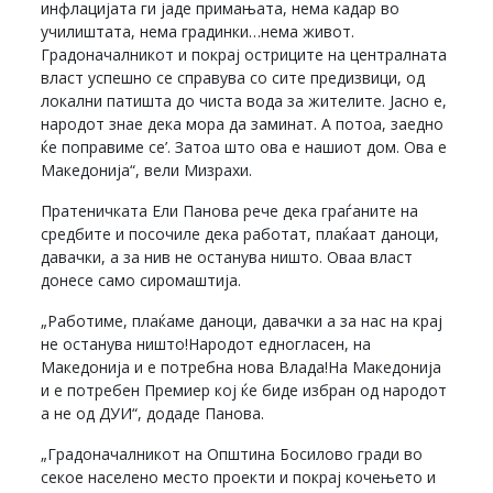
инфлацијата ги јаде примањата, нема кадар во
училиштата, нема градинки…нема живот.
Градоначалникот и покрај остриците на централната
власт успешно се справува со сите предизвици, од
локални патишта до чиста вода за жителите. Јасно е,
народот знае дека мора да заминат. А потоа, заедно
ќе поправиме се’. Затоа што ова е нашиот дом. Ова е
Македонија“, вели Мизрахи.
Пратеничката Ели Панова рече дека граѓаните на
средбите и посочиле дека работат, плаќаат даноци,
давачки, а за нив не останува ништо. Оваа власт
донесе само сиромаштија.
„Работиме, плаќаме даноци, давачки а за нас на крај
не останува ништо!Народот едногласен, на
Македонија и е потребна нова Влада!На Македонија
и е потребен Премиер кој ќе биде избран од народот
а не од ДУИ“, додаде Панова.
„Градоначалникот на Општина Босилово гради во
секое населено место проекти и покрај кочењето и