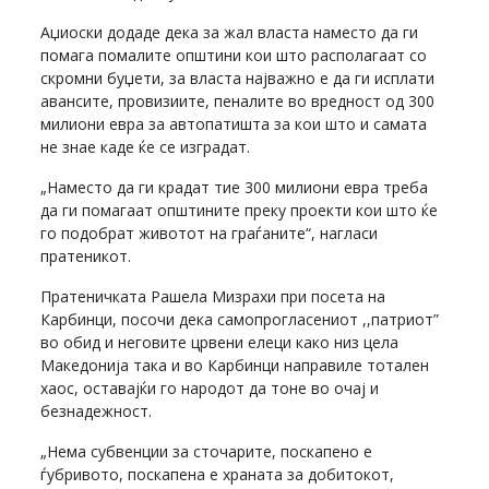
Аџиоски додаде дека за жал власта наместо да ги
помага помалите општини кои што располагаат со
скромни буџети, за власта најважно е да ги исплати
авансите, провизиите, пеналите во вредност од 300
милиони евра за автопатишта за кои што и самата
не знае каде ќе се изградат.
„Наместо да ги крадат тие 300 милиони евра треба
да ги помагаат општините преку проекти кои што ќе
го подобрат животот на граѓаните“, нагласи
пратеникот.
Пратеничката Рашела Мизрахи при посета на
Карбинци, посочи дека самопрогласениот ,,патриот”
во обид и неговите црвени елеци како низ цела
Македонија така и во Карбинци направиле тотален
хаос, оставајќи го народот да тоне во очај и
безнадежност.
„Нема субвенции за сточарите, поскапено е
ѓубривото, поскапена е храната за добитокот,