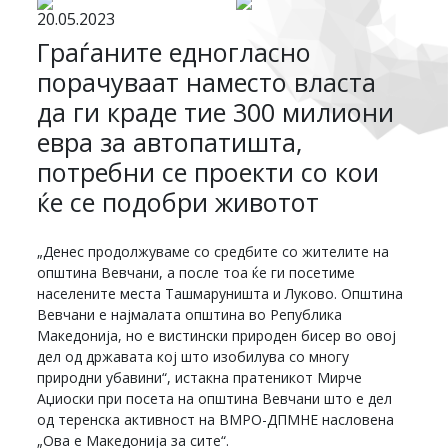
20.05.2023
Граѓаните едногласно
порачуваат наместо власта
да ги краде тие 300 милиони
евра за автопатишта,
потребни се проекти со кои
ќе се подобри животот
„Денес продолжуваме со средбите со жителите на
општина Вевчани, а после тоа ќе ги посетиме
населените места Ташмаруништа и Луково. Општина
Вевчани е најмалата општина во Република
Македонија, но е вистински природен бисер во овој
дел од државата кој што изобилува со многу
природни убавини“, истакна пратеникот Мирче
Аџиоски при посета на општина Вевчани што е дел
од теренска активност на ВМРО-ДПМНЕ насловена
„Ова е Македонија за сите“.