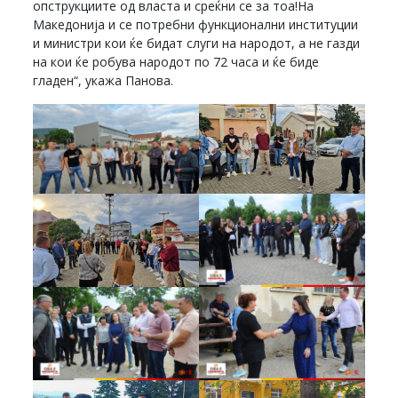
опструкциите од власта и среќни се за тоа!На
Македонија и се потребни функционални институции
и министри кои ќе бидат слуги на народот, а не газди
на кои ќе робува народот по 72 часа и ќе биде
гладен“, укажа Панова.