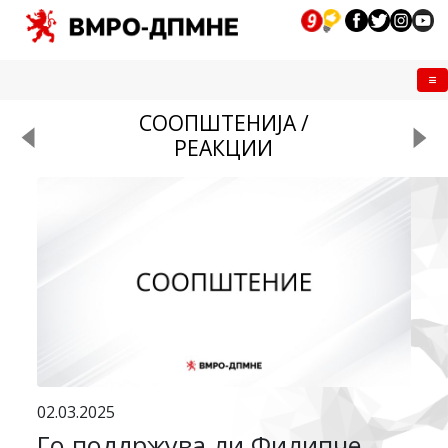
Me
СООПШТЕНИЈА /
РЕАКЦИИ
02.03.2025
Го поддржува ли Филипче,