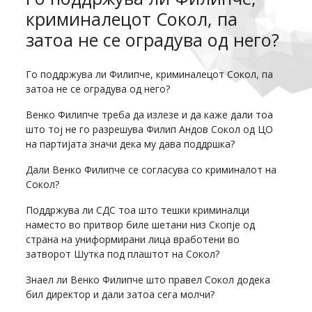
криминалецот Сокол, па
затоа не се оградува од него?
Го поддржува ли Филипче, криминалецот Сокол, па
затоа не се оградува од него?
Венко Филипче треба да излезе и да каже дали тоа
што тој не го разрешува Филип Андов Сокол од ЦО
на партијата значи дека му дава поддршка?
Дали Венко Филипче се согласува со криминалот на
Сокол?
Поддржува ли СДС тоа што тешки криминалци
наместо во притвор биле шетани низ Скопје од
страна на униформирани лица вработени во
затворот Шутка под плаштот на Сокол?
Знаел ли Венко Филипче што правел Сокол додека
бил директор и дали затоа сега молчи?